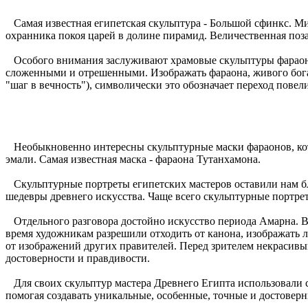
Самая известная египетская скульптура - Большой сфинкс. Ми
охранника покоя царей в долине пирамид. Величественная поза
Особого внимания заслуживают храмовые скульптуры фараонов
сложенными и отрешенными. Изображать фараона, живого бога
"шаг в вечность"), символически это обозначает переход повел
Необыкновенно интересны скульптурные маски фараонов, кото
эмали. Самая известная маска - фараона Тутанхамона.
Скульптурные портреты египетских мастеров оставили нам бле
шедевры древнего искусства. Чаще всего скульптурные портрет
Отдельного разговора достойно искусство периода Амарна. В 
время художникам разрешили отходить от канона, изображать л
от изображений других правителей. Перед зрителем некрасив
достоверности и правдивости.
Для своих скульптур мастера Древнего Египта использовали сам
помогая создавать уникальные, особенные, точные и достоверн