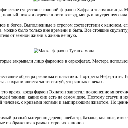
фическое существо с головой фараона Хафра и телом львицы. М
, полный покоя и отрешенности взгляд, мощь и внутренняя сила 
 и богов. Выполненные в строгом соответствии с каноном, ег
, можно было только вне времени и быта. Все стоящие скульпт
ителя от земной жизни в жизнь вечную.
рые закрывали лицо фараонов в саркофагах. Мастера использов
стящие образцы реализма и пластики. Портреты Нефертити, Тей
ы - сохранившиеся части статуй, утерянных в веках.
это время, когда фараон Эхнатон запретил поклонение многочи
юдей такими, какие они есть на самом деле. Поэтому статуи и 
ый человек, с кривыми ногами и выпирающим животом. Но ценно
ый разный материал: дерево, алебастр, базальт, кварцит, извес
ые изображения в рамках строгих канонов.