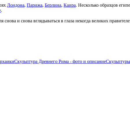
зеях
Лондона
,
Парижа
,
Берлина
,
Каира
. Несколько образцов еги
е
.
 снова и снова вглядываться в глаза некогда великих правителе
архаики
Скульптура Древнего Рима - фото и описание
Скульптуры