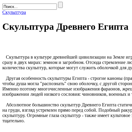
Скульптура
Скульптура Древнего Египта
Скульптура в культуре древнейшей цивилизации на Земле игра
сразу в двух мирах: земном и загробном. Отсюда стремление 
количества скульптур, которые могут служить оболочкой для д
Другая особенность скульптуры Египта - строгие каноны (прав
чтобы душа могла "распознать" свою оболочку, с другой сторо
Именно поэтому многочисленные изображения фараонов, жрецо
изображении людей низкого сословия: чиновников, военных и т
Абсолютное большинство скульптур Древнего Египта статичны
на груди, взгляд устремлен прямо перед собой. Подобный ракур
скульптуру. Огромные глаза скульптур - также имеет культовое
тщательно.