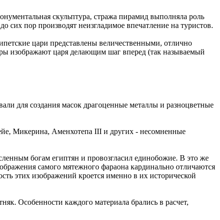
онументальная скульптура, стража пирамид выполняла роль
до сих пор производят неизгладимое впечатление на туристов.
ипетские цари представлены величественными, отлично
уры изображают царя делающим шаг вперед (так называемый
али для создания масок драгоценные металлы и разноцветные
е, Микерина, Аменхотепа III и других - несомненные
сленным богам египтян и провозгласил единобожие. В это же
изображения самого мятежного фараона кардинально отличаются
сть этих изображений кроется именно в их исторической
тняк. Особенности каждого материала брались в расчет,