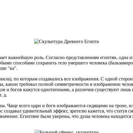
ет важнейшую роль. Согласно представлениям египтян, одна из 
любыми способами сохранить тело умершего человека (бальзамир
уши "ка".
ила), по которым создавались все изображения. С одной сторон
ны, канон требовал полной симметричности в изображении челов
в и богов кажутся однотипными, а различия существуют лишь в 
. д.
. Чаще всего цари и боги изображаются сидящими на троне, ил
с создавал удивительный эффект, зрителю кажется, что статуя см
 значение. Египтяне были уверены, что душа человека находится