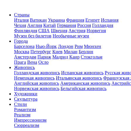
Страны
Италия
Ватикан
Украина
Франция
Египет
Испания
Чехия
Англия
Китай
Германия
Россия
Голландия
Финляндия
США
Швеция
Австрия
Норвегия
Музеи без билетов
Необычные музеи
Города
Барселона
Нью-Йорк
Лондон
Рим
Мюнхен
Москва
Петербург
Киев
Милан
Берлин
Амстердам
Париж
Мадрид
Каир
Стокгольм
Прага
Вена
Осло
Живопись
Голландская живопись
Испанская живопись
Русская жив
Немецкая живопись
Итальянская живопись
Французская
Английская живопись
Американская живопись
Австрийс
Норвежская живопись
Бельгийская живопись
Художники
Скульптура
Стили
Романтизм
Реализм
Импрессионизм
Сюрреализм