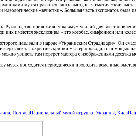
отрудниками музея практиковались выездные тематические выста
ели идеологические «зачистки». Большая часть экспонатов была и
ть. Руководство приложило максимум усилий для восстановлени
 них имеются эксклюзивы – это козобас, симфонион или колёсна
торого называли в народе «Украинским Страдивари». Он смасте
етверть века. Покрытие скрипки мастер проводил с помощью нас
то можно увидеть там портрет мастера с изображениями десятка
ву музея приходится периодически проводить ременные выставк
аина, Полтава
Национальный музей игрушки Украины, Киев
Нац