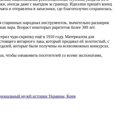
вки, иногда даже с выездом за границу. Идиллии пришёл конец
зъята и отправлена в запасники, где благополучно сохранилась.
я старинных народных инструментов, значительно расширив
я лира. Возраст некоторых раритетов более 300 лет.
рил чудо-скрипку ещё в 1910 году. Материалом для
тоящего янтарного лака, который придавал ей золотистый, с
 медалей, которые были получены на всевозможных конкурсах.
и, чтобы ознакомить посетителей со всеми экспонатами,
иональный музей истории Украины, Киев