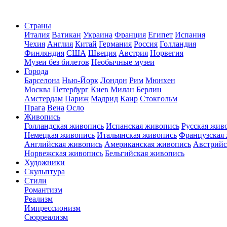
Страны
Италия
Ватикан
Украина
Франция
Египет
Испания
Чехия
Англия
Китай
Германия
Россия
Голландия
Финляндия
США
Швеция
Австрия
Норвегия
Музеи без билетов
Необычные музеи
Города
Барселона
Нью-Йорк
Лондон
Рим
Мюнхен
Москва
Петербург
Киев
Милан
Берлин
Амстердам
Париж
Мадрид
Каир
Стокгольм
Прага
Вена
Осло
Живопись
Голландская живопись
Испанская живопись
Русская жив
Немецкая живопись
Итальянская живопись
Французская
Английская живопись
Американская живопись
Австрийс
Норвежская живопись
Бельгийская живопись
Художники
Скульптура
Стили
Романтизм
Реализм
Импрессионизм
Сюрреализм