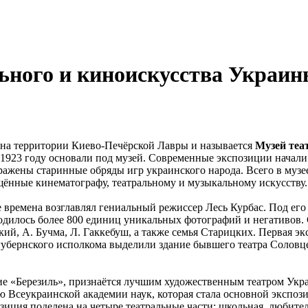
ьного и киноискусства Украин
 на территории Киево-Печёрской Лавры и называется
Музей теа
 в 1923 году основали под музей. Современные экспозиции начали
ражены старинные обряды игр украинского народа. Всего в музе
щённые кинематографу, театральному и музыкальному искусству.
е времена возглавлял гениальный режиссер Лесь Курбас. Под ег
ходилось более 800 единиц уникальных фотографий и негативов
ий, А. Бучма, Л. Гаккебуш, а также семья Старицких. Первая эк
губернского исполкома выделили здание бывшего театра Соловце
ие «Березиль», признаётся лучшим художественным театром Укра
 Всеукраинской академии наук, которая стала основной экспози
зиция поделена на четыре театральные части: школьная, любите