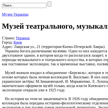
Музеи Украины
Музей театрального, музыкал
Страна:
Украина
Город:
Киев
Адрес: Лаврская ул., 21 (территория Киево-Печерской Лавры)
Украина богата различными музеями. Один из них находится
двухэтажное здание, в котором когда-то располагался лазарет,
периоды музыкального и театрального искусства, в которых от
как постоянные экспозиции, так и временные выставки, посвя
Музей вначале входил в объединение «Березиль», которое в т
основе которых была личная коллекция В. Василько. В них на
украинские актёры: М.Заньковецкий, И. Марьяненко, Л. Луницк
окончательно оформили музёй только, когда власти Киевского 
экспозицию открыли уже в 1925 году.
Но история на этом не заканчивается. В 1926 году объединен
коллекция была передана историко-филологическому отделению
экспонатов и три тысячи томов театральной литературы. Экспо