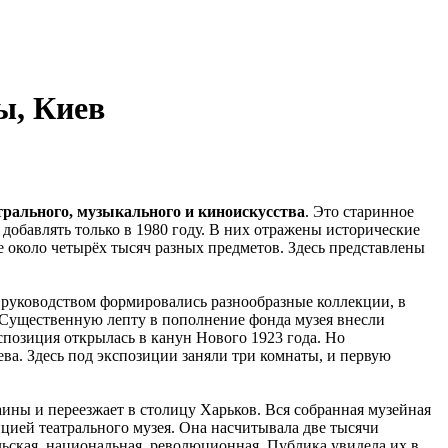
ы, Киев
трального, музыкального и киноискусства
. Это старинное
 добавлять только в 1980 году. В них отражены исторические
е около четырёх тысяч разных предметов. Здесь представлены
о руководством формировались разнообразные коллекции, в
. Существенную лепту в пополнение фонда музея внесли
спозиция открылась в канун Нового 1923 года. Но
ва. Здесь под экспозиции заняли три комнаты, и первую
ины и переезжает в столицу Харьков. Вся собранная музейная
цией театрального музея. Она насчитывала две тысячи
льская, национальная, революционная. Публика увидела их в