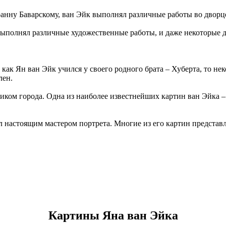
нну Баварскому, ван Эйк выполнял различные работы во дворце
Выполнял различные художественные работы, и даже некоторые д
ак Ян ван Эйк учился у своего родного брата – Хуберта, то нек
лен.
ком города. Одна из наиболее известнейших картин ван Эйка – э
ыл настоящим мастером портрета. Многие из его картин предста
Картины Яна ван Эйка