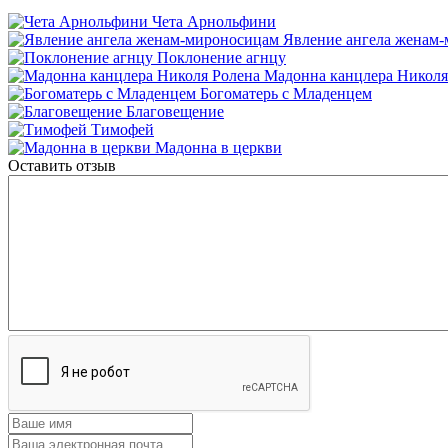
Чета Арнольфини
Явление ангела женам
Поклонение агнцу
Мадонна канцлера Николя
Богоматерь с Младенцем
Благовещение
Тимофей
Мадонна в церкви
Оставить отзыв