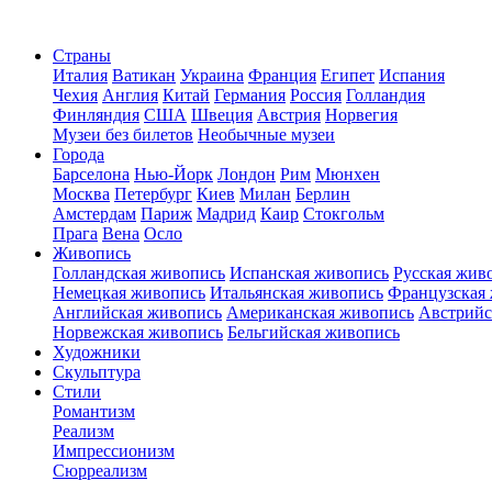
Страны
Италия
Ватикан
Украина
Франция
Египет
Испания
Чехия
Англия
Китай
Германия
Россия
Голландия
Финляндия
США
Швеция
Австрия
Норвегия
Музеи без билетов
Необычные музеи
Города
Барселона
Нью-Йорк
Лондон
Рим
Мюнхен
Москва
Петербург
Киев
Милан
Берлин
Амстердам
Париж
Мадрид
Каир
Стокгольм
Прага
Вена
Осло
Живопись
Голландская живопись
Испанская живопись
Русская жив
Немецкая живопись
Итальянская живопись
Французская
Английская живопись
Американская живопись
Австрийс
Норвежская живопись
Бельгийская живопись
Художники
Скульптура
Стили
Романтизм
Реализм
Импрессионизм
Сюрреализм