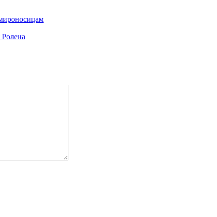
-мироносицам
 Ролена