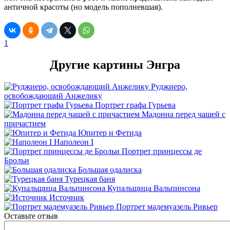
античной красоты (но модель пополневшая).
1
Другие картины Энгра
Руджиеро,
освобождающий Анжелику
Портрет графа Гурьева
Мадонна перед чашей с
причастием
Юпитер и Фетида
Наполеон I
Портрет принцессы де
Брольи
Большая одалиска
Турецкая баня
Купальщица Вальпинсона
Источник
Портрет мадемуазель Ривьер
Оставьте отзыв