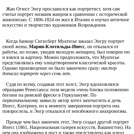
Жан Огюст Энгр прославился как портретист, хотя сам
считал портрет низшим жанром в сравнении с исторической
живописью. С 1806-1824 он жил в Италии и изучал античное
искусство и творчество художников Возрождения.
Когда банкир Сигисберт Муатесье заказал Энгру портрет
своей жены,
Марии-Клотильды-Инесс
, он отказался от
работы, но позже, увидев молодую женщину, был покорен ею
и взялся за картину. Можно предположить, что Муа­тесье
представлялась ему олицетворением классической красоты.
Однако произведение не было закончено сразу:
мастер
дописал портрет через семь лет
.
Судя по всему, создавая этот холст, Энгр вдохновлялся
образцами Ренессанса: поза модели очень близка положению
богини на римской фреске в Геркулануме. По
первоначальному замыслу автор хотел запечатлеть и дочь
Инесс, Катери­ну, но к моменту завершения портрета она
повзрослела, и Энгр отказался от неизбежного анахронизма.
Прежде чем был закончен этот, Энгр создал другой портрет
Инесс (1861, Национальная галерея искусств, Вашинг­тон). На
нем она изображена в рост и также представлена как идеал