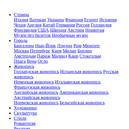
Страны
Италия
Ватикан
Украина
Франция
Египет
Испания
Чехия
Англия
Китай
Германия
Россия
Голландия
Финляндия
США
Швеция
Австрия
Норвегия
Музеи без билетов
Необычные музеи
Города
Барселона
Нью-Йорк
Лондон
Рим
Мюнхен
Москва
Петербург
Киев
Милан
Берлин
Амстердам
Париж
Мадрид
Каир
Стокгольм
Прага
Вена
Осло
Живопись
Голландская живопись
Испанская живопись
Русская
живопись
Немецкая живопись
Итальянская живопись
Французская живопись
Английская живопись
Американская живопись
Австрийская живопись
Норвежская живопись
Бельгийская живопись
Художники
Скульптура
Стили
Романтизм
Реализм