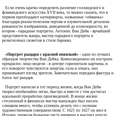
Если очень кратко определить различие голландского и
фламандского искусства XVII века, то можно сказать, что в
первом преобладают натюрморты, названные «обманка»
благодаря реалистическим чертам и изумительной детализи­
рованности изображения, доведенной до иллюзорности, во
втором - парадные портреты. Антонис Ван Дейк - ярчайший
представитель жанра, мастер парадного портрета и
религиозных сюжетов в стиле барокко.
«Портрет рыцаря с красной повязкой»
- один из лучших
образцов творчества Ван Дейка. Композиционно он построен
прекрасно: лицо модели - в центре горизонтали картины, в
его повороте чувствуются энергия, сила и отвага, оно
приковывает взгляд зрителя. Замечательно передана фактура и
блеск лат рыцаря.
Портрет написан в тот период жизни, когда Ван Дейк
творил необычайно легко, быстро и вместе с тем достигал
идеальной проработки произведений. В конце жизни
стесненный в финансах мастер вынужден был писать
слишком много, чтобы успевать делать это с полным
художественным совершенством. С 1621 по 1627 он жил в
Италии, проводя большую часть времени в высших кругах