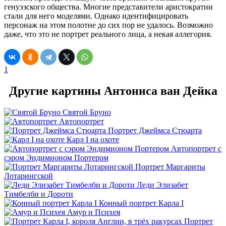
генуэзского общества. Многие представители аристократии
стали для него моделями. Однако идентифицировать
персонаж на этом полотне до сих пор не удалось. Возможно
даже, что это не портрет реального лица, а некая аллегория.
1
Другие картины Антониса ван Дейка
Святой Бруно
Автопортрет
Портрет Джеймса Стюарта
Карл I на охоте
Автопортрет с
сэром Эндимионом Портером
Портрет Маргариты
Лотарингской
Леди Элизабет
Тимбелби и Дороти
Конный портрет Карла I
Амур и Психея
Портрет