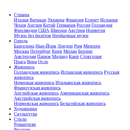
Страны
Италия
Ватикан
Украина
Франция
Египет
Испания
Чехия
Англия
Китай
Германия
Россия
Голландия
Финляндия
США
Швеция
Австрия
Норвегия
Музеи без билетов
Необычные музеи
Города
Барселона
Нью-Йорк
Лондон
Рим
Мюнхен
Москва
Петербург
Киев
Милан
Берлин
Амстердам
Париж
Мадрид
Каир
Стокгольм
Прага
Вена
Осло
Живопись
Голландская живопись
Испанская живопись
Русская
живопись
Немецкая живопись
Итальянская живопись
Французская живопись
Английская живопись
Американская живопись
Австрийская живопись
Норвежская живопись
Бельгийская живопись
Художники
Скульптура
Стили
Романтизм
Реализм