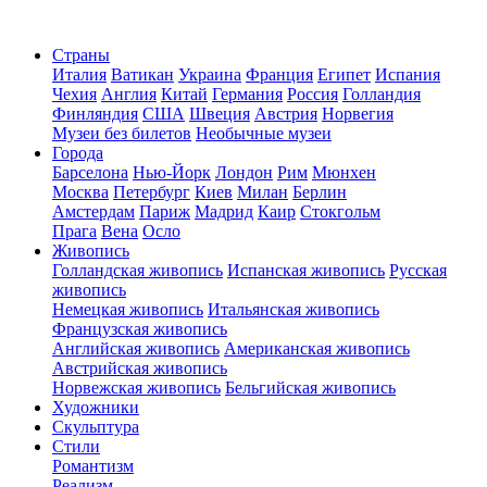
Страны
Италия
Ватикан
Украина
Франция
Египет
Испания
Чехия
Англия
Китай
Германия
Россия
Голландия
Финляндия
США
Швеция
Австрия
Норвегия
Музеи без билетов
Необычные музеи
Города
Барселона
Нью-Йорк
Лондон
Рим
Мюнхен
Москва
Петербург
Киев
Милан
Берлин
Амстердам
Париж
Мадрид
Каир
Стокгольм
Прага
Вена
Осло
Живопись
Голландская живопись
Испанская живопись
Русская
живопись
Немецкая живопись
Итальянская живопись
Французская живопись
Английская живопись
Американская живопись
Австрийская живопись
Норвежская живопись
Бельгийская живопись
Художники
Скульптура
Стили
Романтизм
Реализм