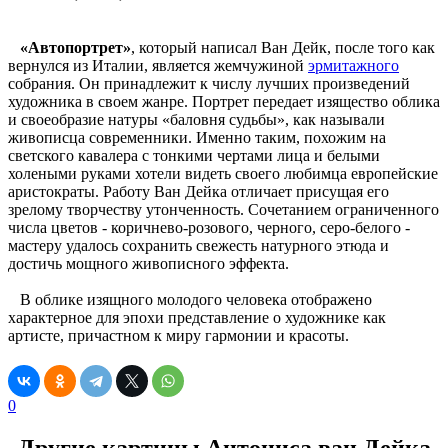
«Автопортрет»
, который написал Ван Дейк, после того как
вернулся из Италии, является жемчужиной
эрмитажного
собрания. Он принадлежит к числу лучших произведений
художника в своем жанре. Портрет передает изящество облика
и своеобразие натуры «баловня судьбы», как называли
живописца современники. Именно таким, похожим на
светского кавалера с тонкими чертами лица и белыми
холеными руками хотели видеть своего любимца европейские
аристократы. Работу Ван Дейка отличает присущая его
зрелому творчеству утонченность. Сочетанием ограниченного
числа цветов - коричнево-розового, черного, серо-белого -
мастеру удалось сохранить свежесть натурного этюда и
достичь мощного живописного эффекта.
В облике изящного молодого человека отображено
характерное для эпохи представление о художнике как
артисте, причастном к миру гармонии и красоты.
0
Другие картины Антониса ван Дейка