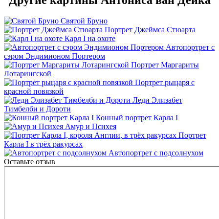
Святой Бруно
Портрет Джеймса Стюарта
Карл I на охоте
Автопортрет с
сэром Эндимионом Портером
Портрет Маргариты
Лотарингской
Портрет рыцаря с
красной повязкой
Леди Элизабет
Тимбелби и Дороти
Конный портрет Карла I
Амур и Психея
Портрет
Карла I в трёх ракурсах
Автопортрет с подсолнухом
Оставьте отзыв