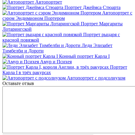
Автопортрет
Портрет Джеймса Стюарта
Автопортрет с
сэром Эндимионом Портером
Портрет Маргариты
Лотарингской
Портрет рыцаря с
красной повязкой
Леди Элизабет
Тимбелби и Дороти
Конный портрет Карла I
Амур и Психея
Портрет
Карла I в трёх ракурсах
Автопортрет с подсолнухом
Оставьте отзыв