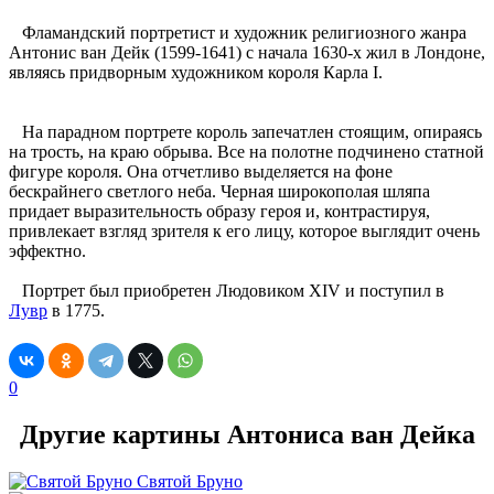
Фламандский портретист и художник религиозного жанра
Антонис ван Дейк (1599-1641) с начала 1630-х жил в Лондоне,
являясь придворным художником короля Карла I.
На парадном портрете король запечатлен стоящим, опираясь
на трость, на краю обрыва. Все на полотне подчинено статной
фигуре короля. Она отчетливо выделяется на фоне
бескрайнего светлого неба. Черная широкополая шляпа
придает выразительность образу героя и, контрастируя,
привлекает взгляд зрителя к его лицу, которое выглядит очень
эффектно.
Портрет был приобретен Людовиком XIV и поступил в
Лувр
в 1775.
0
Другие картины Антониса ван Дейка
Святой Бруно