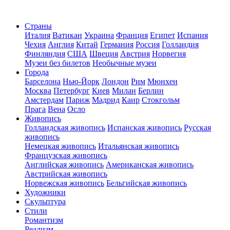
Страны
Италия
Ватикан
Украина
Франция
Египет
Испания
Чехия
Англия
Китай
Германия
Россия
Голландия
Финляндия
США
Швеция
Австрия
Норвегия
Музеи без билетов
Необычные музеи
Города
Барселона
Нью-Йорк
Лондон
Рим
Мюнхен
Москва
Петербург
Киев
Милан
Берлин
Амстердам
Париж
Мадрид
Каир
Стокгольм
Прага
Вена
Осло
Живопись
Голландская живопись
Испанская живопись
Русская
живопись
Немецкая живопись
Итальянская живопись
Французская живопись
Английская живопись
Американская живопись
Австрийская живопись
Норвежская живопись
Бельгийская живопись
Художники
Скульптура
Стили
Романтизм
Реализм