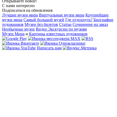
Открывайте новое!
С нами интересно
Подписаться на обновления
Лучшие музеи мира
Виртуальные музеи мира
Крупнейшие
музеи мира
Самый большой музей
Где отдохнуть?
Биографии
художников
Музеи без билетов
Статьи
Сочинение на заказ
Необычные музеи
Видео Экскурсии по музеям
Музеи Мира
и
Картины известных художников
Написать нам