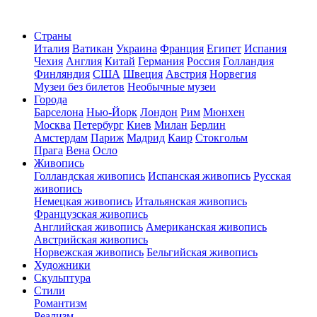
Страны
Италия
Ватикан
Украина
Франция
Египет
Испания
Чехия
Англия
Китай
Германия
Россия
Голландия
Финляндия
США
Швеция
Австрия
Норвегия
Музеи без билетов
Необычные музеи
Города
Барселона
Нью-Йорк
Лондон
Рим
Мюнхен
Москва
Петербург
Киев
Милан
Берлин
Амстердам
Париж
Мадрид
Каир
Стокгольм
Прага
Вена
Осло
Живопись
Голландская живопись
Испанская живопись
Русская
живопись
Немецкая живопись
Итальянская живопись
Французская живопись
Английская живопись
Американская живопись
Австрийская живопись
Норвежская живопись
Бельгийская живопись
Художники
Скульптура
Стили
Романтизм
Реализм