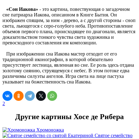
«Сон Иакова»
- это картина, повествующая о загадочном
сне патриарха Иакова, описанном в Книге Бытия. Он
изображен спящим, за ним - дерево, а с другой стороны - сноп
света, льющегося с серо-голубого неба. Противопоставление
объемов первого плана, происходящее по диагонали, является
доказательством тонкого чувства света художника и
превосходного составления им композиции.
При изображении сна Иакова мастер отходит от его
традиционной иконографии, в которой обязательно
присутствует лестница, явленная во сне. Ее роль здесь отдана
золотому сиянию, струящемуся с небес. В этом потоке едва
различимы силуэты ангелов. Игра света на лице пастуха
указывает на божественность сна Иакова.
2
Другие картины Хосе де Рибера
Хромоножка
Святое семейство