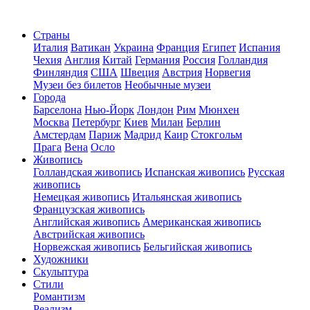
Страны
Италия
Ватикан
Украина
Франция
Египет
Испания
Чехия
Англия
Китай
Германия
Россия
Голландия
Финляндия
США
Швеция
Австрия
Норвегия
Музеи без билетов
Необычные музеи
Города
Барселона
Нью-Йорк
Лондон
Рим
Мюнхен
Москва
Петербург
Киев
Милан
Берлин
Амстердам
Париж
Мадрид
Каир
Стокгольм
Прага
Вена
Осло
Живопись
Голландская живопись
Испанская живопись
Русская
живопись
Немецкая живопись
Итальянская живопись
Французская живопись
Английская живопись
Американская живопись
Австрийская живопись
Норвежская живопись
Бельгийская живопись
Художники
Скульптура
Стили
Романтизм
Реализм