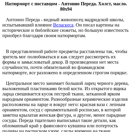
Натюрморт с поставцом - Антонио Переда. Холст, масло.
80x94
Антонио Переда - видный живописец мадридской школы,
испытывавший влияние
Веласкеса
. Он писал картины на
исторические и библейские сюжеты, но большую известность
приобрел благодаря своим натюрмортам.
В представленной работе предметы расставлены так, чтобы
зритель мог полюбоваться и как следует рассмотреть их
формы и замысловатый декор. В произведении нет места
случайности, почти обязательной во фламандском
натюрморте, все разложено в определенном строгом порядке.
Центральное место занимает большой ларец черного дерева,
выложенный пластинками белой кости. Из открытого ящика
ларца свешивается кусок пестрой ткани, затканной ярким
народным орнаментом. Разнообразные керамические изделия
расположены на ларце и вокруг него: красная ваза с лепным
орнаментом, сосуд с орнаментальной росписью, в которой
заметна крылатая женская фигура, и другие, менее парадные
сосуды. Переда тщательно выписывал такие детали, как
обломанный край у фаянсового кувшина или потертость
поливы на расписном узоре, следы времени на ткани.