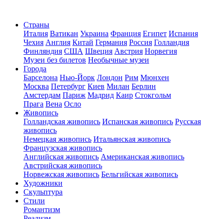
Страны
Италия
Ватикан
Украина
Франция
Египет
Испания
Чехия
Англия
Китай
Германия
Россия
Голландия
Финляндия
США
Швеция
Австрия
Норвегия
Музеи без билетов
Необычные музеи
Города
Барселона
Нью-Йорк
Лондон
Рим
Мюнхен
Москва
Петербург
Киев
Милан
Берлин
Амстердам
Париж
Мадрид
Каир
Стокгольм
Прага
Вена
Осло
Живопись
Голландская живопись
Испанская живопись
Русская
живопись
Немецкая живопись
Итальянская живопись
Французская живопись
Английская живопись
Американская живопись
Австрийская живопись
Норвежская живопись
Бельгийская живопись
Художники
Скульптура
Стили
Романтизм
Реализм