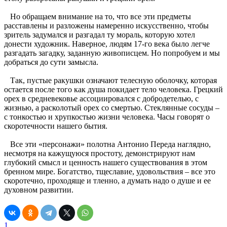
Но обращаем внимание на то, что все эти предметы
расставлены и разложены намеренно искусственно, чтобы
зритель задумался и разгадал ту мораль, которую хотел
донести художник. Наверное, людям 17-го века было легче
разгадать загадку, заданную живописцем. Но попробуем и мы
добраться до сути замысла.
Так, пустые ракушки означают телесную оболочку, которая
остается после того как душа покидает тело человека. Грецкий
орех в средневековье ассоциировался с добродетелью, с
жизнью, а расколотый орех со смертью. Стеклянные сосуды –
с тонкостью и хрупкостью жизни человека. Часы говорят о
скоротечности нашего бытия.
Все эти «персонажи» полотна Антонио Переда наглядно,
несмотря на кажущуюся простоту, демонстрируют нам
глубокий смысл и ценность нашего существования в этом
бренном мире. Богатство, тщеславие, удовольствия – все это
скоротечно, проходяще и тленно, а думать надо о душе и ее
духовном развитии.
1