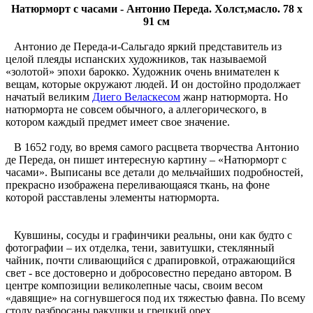
Натюрморт с часами - Антонио Переда. Холст,масло. 78 x
91 см
Антонио де Переда-и-Сальгадо яркий представитель из
целой плеяды испанских художников, так называемой
«золотой» эпохи барокко. Художник очень внимателен к
вещам, которые окружают людей. И он достойно продолжает
начатый великим
Диего Веласкесом
жанр натюрморта. Но
натюрморта не совсем обычного, а аллегорического, в
котором каждый предмет имеет свое значение.
В 1652 году, во время самого расцвета творчества Антонио
де Переда, он пишет интересную картину – «Натюрморт с
часами». Выписаны все детали до мельчайших подробностей,
прекрасно изображена переливающаяся ткань, на фоне
которой расставлены элементы натюрморта.
Кувшины, сосуды и графинчики реальны, они как будто с
фотографии – их отделка, тени, завитушки, стеклянный
чайник, почти сливающийся с драпировкой, отражающийся
свет - все достоверно и добросовестно передано автором. В
центре композиции великолепные часы, своим весом
«давящие» на согнувшегося под их тяжестью фавна. По всему
столу разбросаны ракушки и грецкий орех.