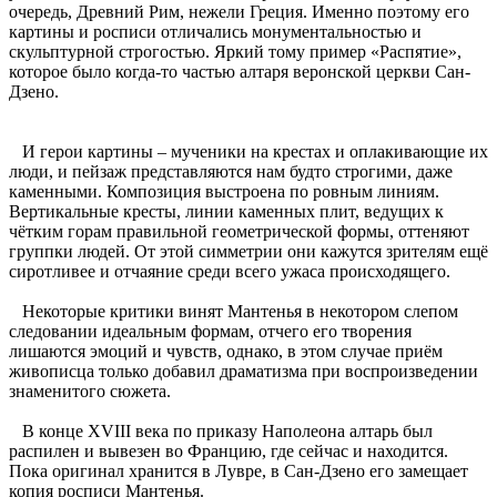
очередь, Древний Рим, нежели Греция. Именно поэтому его
картины и росписи отличались монументальностью и
скульптурной строгостью. Яркий тому пример «Распятие»,
которое было когда-то частью алтаря веронской церкви Сан-
Дзено.
И герои картины – мученики на крестах и оплакивающие их
люди, и пейзаж представляются нам будто строгими, даже
каменными. Композиция выстроена по ровным линиям.
Вертикальные кресты, линии каменных плит, ведущих к
чётким горам правильной геометрической формы, оттеняют
группки людей. От этой симметрии они кажутся зрителям ещё
сиротливее и отчаяние среди всего ужаса происходящего.
Некоторые критики винят Мантенья в некотором слепом
следовании идеальным формам, отчего его творения
лишаются эмоций и чувств, однако, в этом случае приём
живописца только добавил драматизма при воспроизведении
знаменитого сюжета.
В конце XVIII века по приказу Наполеона алтарь был
распилен и вывезен во Францию, где сейчас и находится.
Пока оригинал хранится в Лувре, в Сан-Дзено его замещает
копия росписи Мантенья.