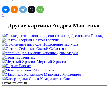
1
Другие картины Андреа Мантенья
Паллада
Святой Георгий
Поклонение пастухов
Святой Себастьян
Успение Девы Марии
Триптих
Мертвый Христос
Парнас
Моление о чаше
Мадонна с Младенцем
Камера дельи Спози
Оставьте отзыв