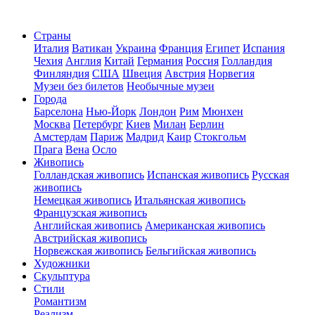
Страны
Италия
Ватикан
Украина
Франция
Египет
Испания
Чехия
Англия
Китай
Германия
Россия
Голландия
Финляндия
США
Швеция
Австрия
Норвегия
Музеи без билетов
Необычные музеи
Города
Барселона
Нью-Йорк
Лондон
Рим
Мюнхен
Москва
Петербург
Киев
Милан
Берлин
Амстердам
Париж
Мадрид
Каир
Стокгольм
Прага
Вена
Осло
Живопись
Голландская живопись
Испанская живопись
Русская
живопись
Немецкая живопись
Итальянская живопись
Французская живопись
Английская живопись
Американская живопись
Австрийская живопись
Норвежская живопись
Бельгийская живопись
Художники
Скульптура
Стили
Романтизм
Реализм