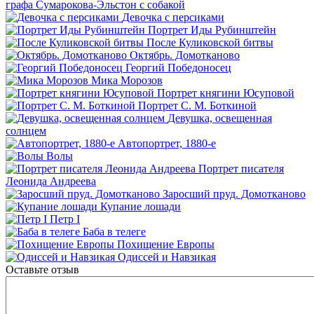
графа Сумарокова-Эльстон с собакой
Девочка с персиками
Портрет Иды Рубинштейн
После Куликовской битвы
Октябрь. Домотканово
Георгий Победоносец
Мика Морозов
Портрет княгини Юсуповой
Портрет С. М. Боткиной
Девушка, освещенная
солнцем
Автопортрет, 1880-е
Волы
Портрет писателя
Леонида Андреева
Заросший пруд. Домотканово
Купание лошади
Петр I
Баба в телеге
Похищение Европы
Одиссей и Навзикая
Оставьте отзыв