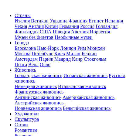
Страны
Италия
Ватикан
Украина
Франция
Египет
Испания
Чехия
Англия
Китай
Германия
Россия
Голландия
Финляндия
США
Швеция
Австрия
Норвегия
Музеи без билетов
Необычные музеи
Города
Барселона
Нью-Йорк
Лондон
Рим
Мюнхен
Москва
Петербург
Киев
Милан
Берлин
Амстердам
Париж
Мадрид
Каир
Стокгольм
Прага
Вена
Осло
Живопись
Голландская живопись
Испанская живопись
Русская
живопись
Немецкая живопись
Итальянская живопись
Французская живопись
Английская живопись
Американская живопись
Австрийская живопись
Норвежская живопись
Бельгийская живопись
Художники
Скульптура
Стили
Романтизм
Реализм