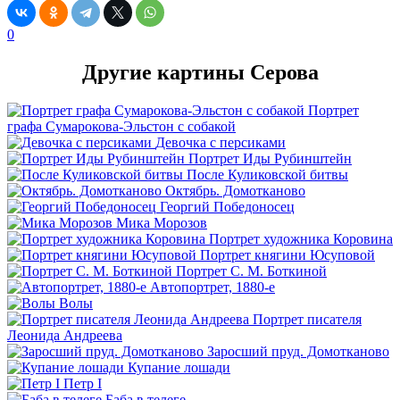
0
Другие картины Серова
Портрет
графа Сумарокова-Эльстон с собакой
Девочка с персиками
Портрет Иды Рубинштейн
После Куликовской битвы
Октябрь. Домотканово
Георгий Победоносец
Мика Морозов
Портрет художника Коровина
Портрет княгини Юсуповой
Портрет С. М. Боткиной
Автопортрет, 1880-е
Волы
Портрет писателя
Леонида Андреева
Заросший пруд. Домотканово
Купание лошади
Петр I
Баба в телеге