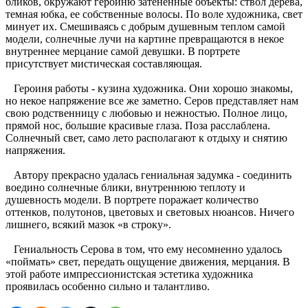
бликов, окружают героиню затененные объекты: ствол дерева,
темная юбка, ее собственные волосы. По воле художника, свет
минует их. Смешиваясь с добрым душевным теплом самой
модели, солнечные лучи на картине превращаются в некое
внутреннее мерцание самой девушки. В портрете
присутствует мистическая составляющая.
Героиня работы - кузина художника. Они хорошо знакомы,
но некое напряжение все же заметно. Серов представляет нам
свою родственницу с любовью и нежностью. Полное лицо,
прямой нос, большие красивые глаза. Поза расслаблена.
Солнечный свет, само лето располагают к отдыху и снятию
напряжения.
Автору прекрасно удалась гениальная задумка - соединить
воедино солнечные блики, внутреннюю теплоту и
душевность модели. В портрете поражает количество
оттенков, полутонов, цветовых и световых нюансов. Ничего
лишнего, всякий мазок «в строку».
Гениальность Серова в том, что ему несомненно удалось
«поймать» свет, передать ощущение движения, мерцания. В
этой работе импрессионистская эстетика художника
проявилась особенно сильно и талантливо.