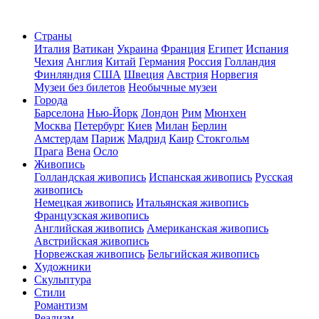
Страны
Италия
Ватикан
Украина
Франция
Египет
Испания
Чехия
Англия
Китай
Германия
Россия
Голландия
Финляндия
США
Швеция
Австрия
Норвегия
Музеи без билетов
Необычные музеи
Города
Барселона
Нью-Йорк
Лондон
Рим
Мюнхен
Москва
Петербург
Киев
Милан
Берлин
Амстердам
Париж
Мадрид
Каир
Стокгольм
Прага
Вена
Осло
Живопись
Голландская живопись
Испанская живопись
Русская
живопись
Немецкая живопись
Итальянская живопись
Французская живопись
Английская живопись
Американская живопись
Австрийская живопись
Норвежская живопись
Бельгийская живопись
Художники
Скульптура
Стили
Романтизм
Реализм