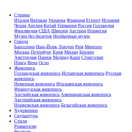
Страны
Италия
Ватикан
Украина
Франция
Египет
Испания
Чехия
Англия
Китай
Германия
Россия
Голландия
Финляндия
США
Швеция
Австрия
Норвегия
Музеи без билетов
Необычные музеи
Города
Барселона
Нью-Йорк
Лондон
Рим
Мюнхен
Москва
Петербург
Киев
Милан
Берлин
Амстердам
Париж
Мадрид
Каир
Стокгольм
Прага
Вена
Осло
Живопись
Голландская живопись
Испанская живопись
Русская
живопись
Немецкая живопись
Итальянская живопись
Французская живопись
Английская живопись
Американская живопись
Австрийская живопись
Норвежская живопись
Бельгийская живопись
Художники
Скульптура
Стили
Романтизм
Реализм