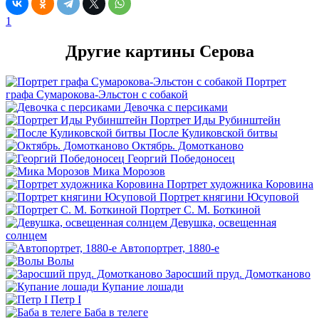
1
Другие картины Серова
Портрет
графа Сумарокова-Эльстон с собакой
Девочка с персиками
Портрет Иды Рубинштейн
После Куликовской битвы
Октябрь. Домотканово
Георгий Победоносец
Мика Морозов
Портрет художника Коровина
Портрет княгини Юсуповой
Портрет С. М. Боткиной
Девушка, освещенная
солнцем
Автопортрет, 1880-е
Волы
Заросший пруд. Домотканово
Купание лошади
Петр I
Баба в телеге