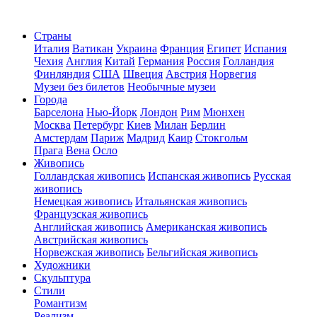
Страны
Италия
Ватикан
Украина
Франция
Египет
Испания
Чехия
Англия
Китай
Германия
Россия
Голландия
Финляндия
США
Швеция
Австрия
Норвегия
Музеи без билетов
Необычные музеи
Города
Барселона
Нью-Йорк
Лондон
Рим
Мюнхен
Москва
Петербург
Киев
Милан
Берлин
Амстердам
Париж
Мадрид
Каир
Стокгольм
Прага
Вена
Осло
Живопись
Голландская живопись
Испанская живопись
Русская
живопись
Немецкая живопись
Итальянская живопись
Французская живопись
Английская живопись
Американская живопись
Австрийская живопись
Норвежская живопись
Бельгийская живопись
Художники
Скульптура
Стили
Романтизм
Реализм