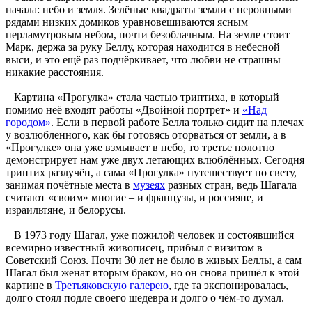
начала: небо и земля. Зелёные квадраты земли с неровными
рядами низких домиков уравновешиваются ясным
перламутровым небом, почти безоблачным. На земле стоит
Марк, держа за руку Беллу, которая находится в небесной
выси, и это ещё раз подчёркивает, что любви не страшны
никакие расстояния.
Картина «Прогулка» стала частью триптиха, в который
помимо неё входят работы «Двойной портрет» и
«Над
городом»
. Если в первой работе Белла только сидит на плечах
у возлюбленного, как бы готовясь оторваться от земли, а в
«Прогулке» она уже взмывает в небо, то третье полотно
демонстрирует нам уже двух летающих влюблённых. Сегодня
триптих разлучён, а сама «Прогулка» путешествует по свету,
занимая почётные места в
музеях
разных стран, ведь Шагала
считают «своим» многие – и французы, и россияне, и
израильтяне, и белорусы.
В 1973 году Шагал, уже пожилой человек и состоявшийся
всемирно известный живописец, прибыл с визитом в
Советский Союз. Почти 30 лет не было в живых Беллы, а сам
Шагал был женат вторым браком, но он снова пришёл к этой
картине в
Третьяковскую галерею
, где та экспонировалась,
долго стоял подле своего шедевра и долго о чём-то думал.