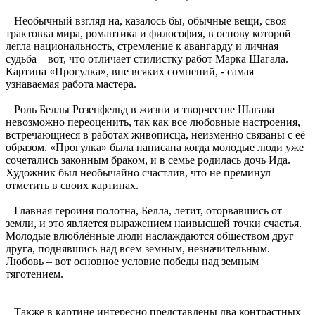
Необычный взгляд на, казалось бы, обычные вещи, своя
трактовка мира, романтика и философия, в основу которой
легла национальность, стремление к авангарду и личная
судьба – вот, что отличает стилистку работ Марка Шагала.
Картина «Прогулка», вне всяких сомнений, - самая
узнаваемая работа мастера.
Роль Беллы Розенфельд в жизни и творчестве Шагала
невозможно переоценить, так как все любовные настроения,
встречающиеся в работах живописца, неизменно связаны с её
образом. «Прогулка» была написана когда молодые люди уже
сочетались законным браком, и в семье родилась дочь Ида.
Художник был необычайно счастлив, что не преминул
отметить в своих картинах.
Главная героиня полотна, Белла, летит, оторвавшись от
земли, и это является выражением наивысшей точки счастья.
Молодые влюблённые люди наслаждаются обществом друг
друга, поднявшись над всем земным, незначительным.
Любовь – вот основное условие победы над земным
тяготением.
Также в картине интересно представлены два контрастных