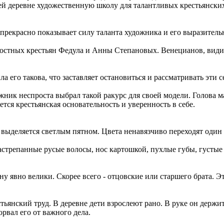
оей деревне художественную школу для талантливых крестьянски
прекрасно показывает силу таланта художника и его выразительн
тных крестьян Федула и Анны Степановых. Венецианов, видимо
его такова, что заставляет остановиться и рассматривать эти се
ик неспроста выбрал такой ракурс для своей модели. Голова мал
ется крестьянская основательность и уверенность в себе.
ыделяется светлым пятном. Цвета ненавязчиво переходят один в 
трепанные русые волосы, нос картошкой, пухлые губы, густые бр
явно велики. Скорее всего - отцовские или старшего брата. Это
ьянский труд. В деревне дети взрослеют рано. В руке он держит
орвал его от важного дела.