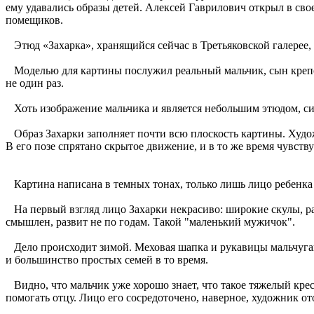
ему удавались образы детей. Алексей Гаврилович открыл в св
помещиков.
Этюд «Захарка», хранящийся сейчас в Третьяковской галерее, 
Моделью для картины послужил реальный мальчик, сын крепос
не один раз.
Хоть изображение мальчика и является небольшим этюдом, сила 
Образ Захарки заполняет почти всю плоскость картины. Художн
В его позе спрятано скрытое движение, и в то же время чувству
Картина написана в темных тонах, только лишь лицо ребенка в
На первый взгляд лицо Захарки некрасиво: широкие скулы, рас
смышлен, развит не по годам. Такой "маленький мужичок".
Дело происходит зимой. Меховая шапка и рукавицы мальчугану 
и большинство простых семей в то время.
Видно, что мальчик уже хорошо знает, что такое тяжелый крест
помогать отцу. Лицо его сосредоточено, наверное, художник от