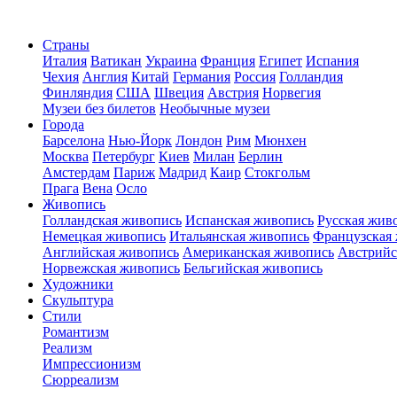
Страны
Италия
Ватикан
Украина
Франция
Египет
Испания
Чехия
Англия
Китай
Германия
Россия
Голландия
Финляндия
США
Швеция
Австрия
Норвегия
Музеи без билетов
Необычные музеи
Города
Барселона
Нью-Йорк
Лондон
Рим
Мюнхен
Москва
Петербург
Киев
Милан
Берлин
Амстердам
Париж
Мадрид
Каир
Стокгольм
Прага
Вена
Осло
Живопись
Голландская живопись
Испанская живопись
Русская жив
Немецкая живопись
Итальянская живопись
Французская
Английская живопись
Американская живопись
Австрийс
Норвежская живопись
Бельгийская живопись
Художники
Скульптура
Стили
Романтизм
Реализм
Импрессионизм
Сюрреализм