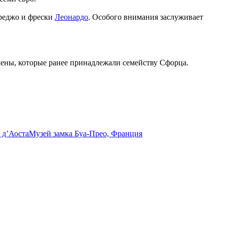
рреджо и фрески
Леонардо
. Особого внимания заслуживает
ены, которые ранее принадлежали семейству Сфорца.
 д’Аоста
Музей замка Буа-Прео, Франция