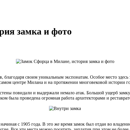
рия замка и фото
, благодаря своим уникальным экспонатам. Особое место здесь
самом центре Милана и на протяжении многовековой истории го
о стены повидали и выдержали немало атак. Большой ущерб замк
замком была проведена огромная работа архитекторами и реставра
начиная с 1905 года. В это же время замок был отдан во владен
ие. Все эти места можно посетить, заплатив при этом не более 