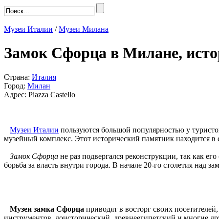
Музеи Италии
/
Музеи Милана
Замок Сфорца в Милане, исто
Страна:
Италия
Город:
Милан
Адрес: Piazza Castello
Музеи Италии
пользуются большой популярностью у туристов
музейный комплекс. Этот исторический памятник находится в 
Замок Сфорца
не раз подвергался реконструкции, так как ег
борьба за власть внутри города. В начале 20-го столетия над 
Музеи замка Сфорца
приводят в восторг своих посетителей, 
инструментов, доисторический, древнеегипетский и многие друг