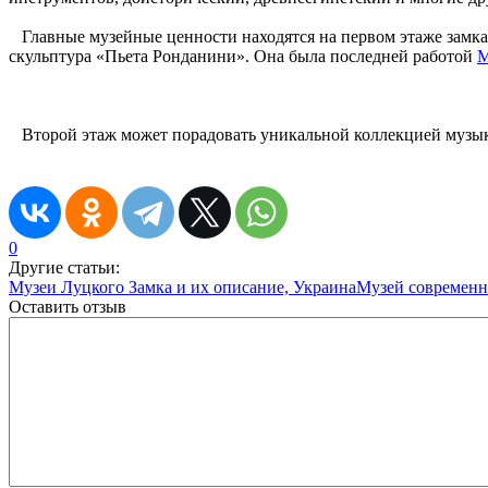
Главные музейные ценности находятся на первом этаже замка.
скульптура «Пьета Ронданини». Она была последней работой
М
Второй этаж может порадовать уникальной коллекцией музыка
0
Другие статьи:
Музеи Луцкого Замка и их описание, Украина
Музей современн
Оставить отзыв