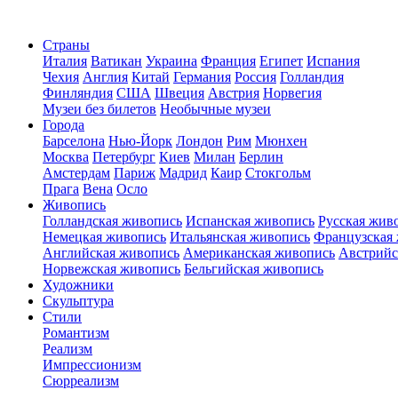
Страны
Италия
Ватикан
Украина
Франция
Египет
Испания
Чехия
Англия
Китай
Германия
Россия
Голландия
Финляндия
США
Швеция
Австрия
Норвегия
Музеи без билетов
Необычные музеи
Города
Барселона
Нью-Йорк
Лондон
Рим
Мюнхен
Москва
Петербург
Киев
Милан
Берлин
Амстердам
Париж
Мадрид
Каир
Стокгольм
Прага
Вена
Осло
Живопись
Голландская живопись
Испанская живопись
Русская жив
Немецкая живопись
Итальянская живопись
Французская
Английская живопись
Американская живопись
Австрийс
Норвежская живопись
Бельгийская живопись
Художники
Скульптура
Стили
Романтизм
Реализм
Импрессионизм
Сюрреализм