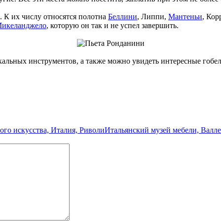
 К их числу относятся полотна
Беллини
, Липпи,
Мантеньи
, Ко
икеланджело
, которую он так и не успел завершить.
льных инструментов, а также можно увидеть интересные гобел
ого искусства, Италия, Риволи
Итальянский музей мебели, Валле