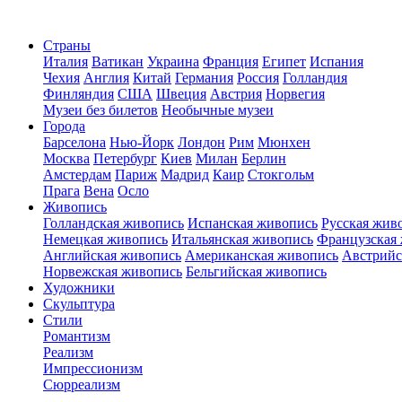
Страны
Италия
Ватикан
Украина
Франция
Египет
Испания
Чехия
Англия
Китай
Германия
Россия
Голландия
Финляндия
США
Швеция
Австрия
Норвегия
Музеи без билетов
Необычные музеи
Города
Барселона
Нью-Йорк
Лондон
Рим
Мюнхен
Москва
Петербург
Киев
Милан
Берлин
Амстердам
Париж
Мадрид
Каир
Стокгольм
Прага
Вена
Осло
Живопись
Голландская живопись
Испанская живопись
Русская жив
Немецкая живопись
Итальянская живопись
Французская
Английская живопись
Американская живопись
Австрийс
Норвежская живопись
Бельгийская живопись
Художники
Скульптура
Стили
Романтизм
Реализм
Импрессионизм
Сюрреализм