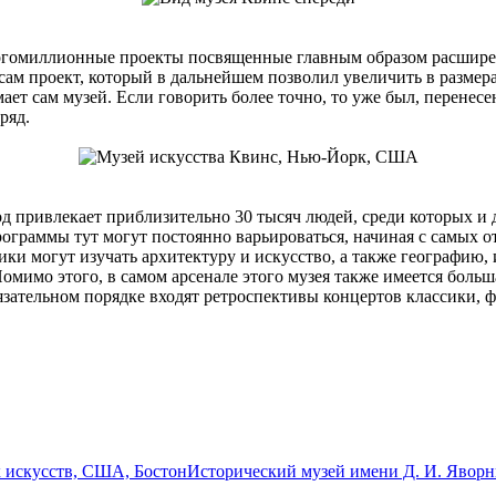
многомиллионные проекты посвященные главным образом расши
сам проект, который в дальнейшем позволил увеличить в размер
имает сам музей. Если говорить более точно, то уже был, перене
ряд.
 привлекает приблизительно 30 тысяч людей, среди которых и 
граммы тут могут постоянно варьироваться, начиная с самых от
ки могут изучать архитектуру и искусство, а также географию,
Помимо этого, в самом арсенале этого музея также имеется боль
язательном порядке входят ретроспективы концертов классики, 
 искусств, США, Бостон
Исторический музей имени Д. И. Яворн