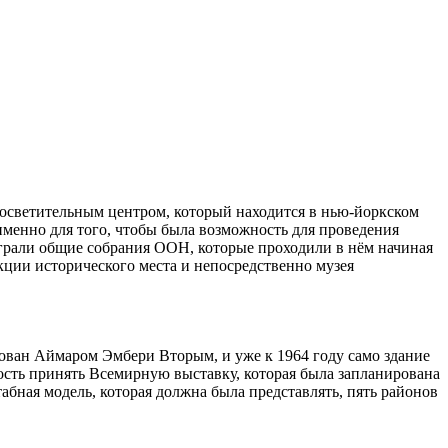
просветительным центром, который находится в нью-йоркском
именно для того, чтобы была возможность для проведения
сыграли общие собрания ООН, которые проходили в нём начиная
нкции исторического места и непосредственно музея
ован Аймаром Эмбери Вторым, и уже к 1964 году само здание
ость принять Всемирную выставку, которая была запланирована
абная модель, которая должна была представлять, пять районов