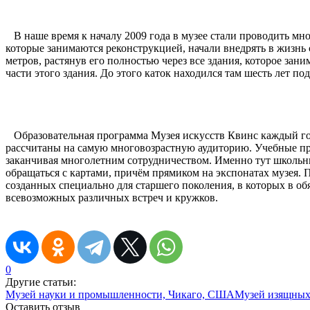
В наше время к началу 2009 года в музее стали проводить 
которые занимаются реконструкцией, начали внедрять в жизнь 
метров, растянув его полностью через все здания, которое зан
части этого здания. До этого каток находился там шесть лет под
Образовательная программа Музея искусств Квинс каждый год
рассчитаны на самую многовозрастную аудиторию. Учебные про
заканчивая многолетним сотрудничеством. Именно тут школьни
обращаться с картами, причём прямиком на экспонатах музея. 
созданных специально для старшего поколения, в которых в об
всевозможных различных встреч и кружков.
0
Другие статьи:
Музей науки и промышленности, Чикаго, США
Музей изящных
Оставить отзыв