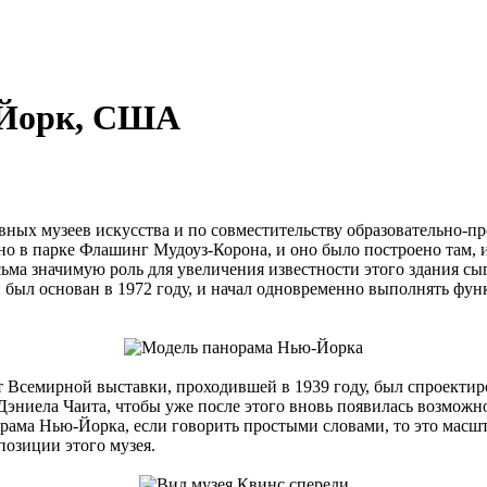
-Йорк, США
лавных музеев искусства и по совместительству образовательно-
но в парке Флашинг Мудоуз-Корона, и оно было построено там, 
есьма значимую роль для увеличения известности этого здания 
он был основан в 1972 году, и начал одновременно выполнять фу
Всемирной выставки, проходившей в 1939 году, был спроектир
эниела Чаита, чтобы уже после этого вновь появилась возможн
орама Нью-Йорка, если говорить простыми словами, то это масшт
позиции этого музея.