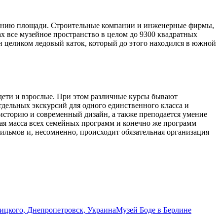
рению площади. Строительные компании и инженерные фирмы,
ах все музейное пространство в целом до 9300 квадратных
сен целиком ледовый каток, который до этого находился в южной
дети и взрослые. При этом различные курсы бывают
дельных экскурсий для одного единственного класса и
 историю и современный дизайн, а также преподается умение
шая масса всех семейных программ и конечно же программ
фильмов и, несомненно, происходит обязательная организация
ицкого, Днепропетровск, Украина
Музей Боде в Берлине