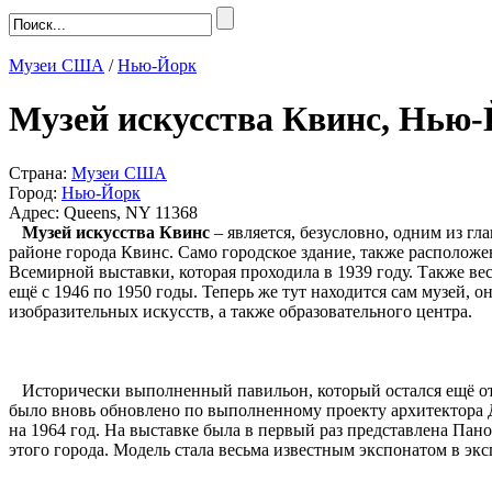
Музеи США
/
Нью-Йорк
Музей искусства Квинс, Нью
Страна:
Музеи США
Город:
Нью-Йорк
Адрес: Queens, NY 11368
Музей искусства Квинс
– является, безусловно, одним из г
районе города Квинс. Само городское здание, также расположе
Всемирной выставки, которая проходила в 1939 году. Также в
ещё с 1946 по 1950 годы. Теперь же тут находится сам музей, 
изобразительных искусств, а также образовательного центра.
Исторически выполненный павильон, который остался ещё от 
было вновь обновлено по выполненному проекту архитектора Д
на 1964 год. На выставке была в первый раз представлена Пан
этого города. Модель стала весьма известным экспонатом в экс