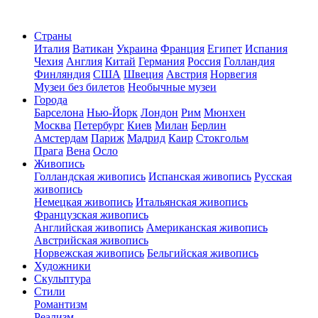
Страны
Италия
Ватикан
Украина
Франция
Египет
Испания
Чехия
Англия
Китай
Германия
Россия
Голландия
Финляндия
США
Швеция
Австрия
Норвегия
Музеи без билетов
Необычные музеи
Города
Барселона
Нью-Йорк
Лондон
Рим
Мюнхен
Москва
Петербург
Киев
Милан
Берлин
Амстердам
Париж
Мадрид
Каир
Стокгольм
Прага
Вена
Осло
Живопись
Голландская живопись
Испанская живопись
Русская
живопись
Немецкая живопись
Итальянская живопись
Французская живопись
Английская живопись
Американская живопись
Австрийская живопись
Норвежская живопись
Бельгийская живопись
Художники
Скульптура
Стили
Романтизм
Реализм