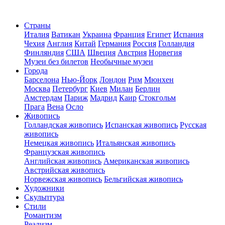
Страны
Италия
Ватикан
Украина
Франция
Египет
Испания
Чехия
Англия
Китай
Германия
Россия
Голландия
Финляндия
США
Швеция
Австрия
Норвегия
Музеи без билетов
Необычные музеи
Города
Барселона
Нью-Йорк
Лондон
Рим
Мюнхен
Москва
Петербург
Киев
Милан
Берлин
Амстердам
Париж
Мадрид
Каир
Стокгольм
Прага
Вена
Осло
Живопись
Голландская живопись
Испанская живопись
Русская
живопись
Немецкая живопись
Итальянская живопись
Французская живопись
Английская живопись
Американская живопись
Австрийская живопись
Норвежская живопись
Бельгийская живопись
Художники
Скульптура
Стили
Романтизм
Реализм