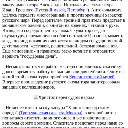
заказу императора Александра Николаевича, скульптура
Ивана Грозного (
Русский музей, Петербург
). Антокольскому
удалось передать многогранный и противоречивый характер
русского царя. Перед зрителем грозный правитель предстает в
монашеском одеянии, с книгой на коленях, четками в руке.
Взгляд его сосредоточен и угрюм. Скульптор создал
скульптуру, передающую особое состояние Грозного, момент,
когда период покаяния сменяется периодом государственной
деятельности, жестокой, решительной, бескомпромиссной.
Еще мгновение - и правитель резко встанет и отправится
вершить "государевы дела".
Несмотря на то, что работа мастера понравилась заказчику,
долгое время эту работу не выставляли для публики. Одну из
копий этой скульптуры приобрел
Кенсингтонский музей
.
Впервые произведение русского скульптора заинтересовала
западных коллекционеров.
Не менее известна скульптура "Христос перед судом
народа" (
Третьяковская галерея, Москва
), в которой автор
попытался ответить на многочисленные нравственные
вопросы своего времени. Спаситель предстает перед нами со