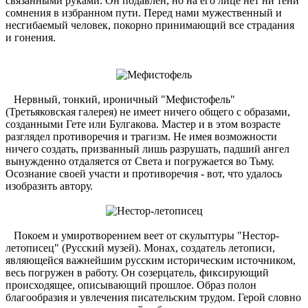
связанными руками. Он подавлен, но на его лице нет ни тени
сомнения в избранном пути. Перед нами мужественный и
несгибаемый человек, покорно принимающий все страдания
и гонения.
Нервный, тонкий, ироничный "Мефистофель"
(Третьяковская галерея) не имеет ничего общего с образами,
созданными Гете или Булгакова. Мастер и в этом возрасте
разглядел противоречия и трагизм. Не имея возможности
ничего создать, призванный лишь разрушать, падший ангел
вынужденно отдаляется от Света и погружается во Тьму.
Осознание своей участи и противоречия - вот, что удалось
изобразить автору.
Покоем и умиротворением веет от скульптуры "Нестор-
летописец" (Русский музей). Монах, создатель летописи,
являющейся важнейшим русским историческим источником,
весь погружен в работу. Он созерцатель, фиксирующий
происходящее, описывающий прошлое. Образ полон
благообразия и увлечения писательским трудом. Герой словно