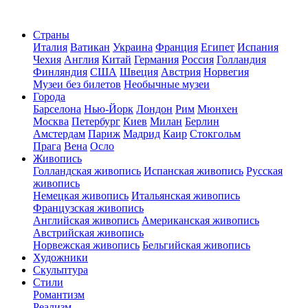
Страны
Италия
Ватикан
Украина
Франция
Египет
Испания
Чехия
Англия
Китай
Германия
Россия
Голландия
Финляндия
США
Швеция
Австрия
Норвегия
Музеи без билетов
Необычные музеи
Города
Барселона
Нью-Йорк
Лондон
Рим
Мюнхен
Москва
Петербург
Киев
Милан
Берлин
Амстердам
Париж
Мадрид
Каир
Стокгольм
Прага
Вена
Осло
Живопись
Голландская живопись
Испанская живопись
Русская
живопись
Немецкая живопись
Итальянская живопись
Французская живопись
Английская живопись
Американская живопись
Австрийская живопись
Норвежская живопись
Бельгийская живопись
Художники
Скульптура
Стили
Романтизм
Реализм