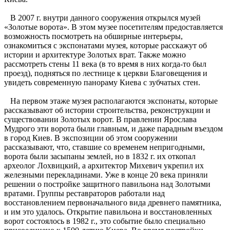
В 2007 г. внутри данного сооружения открылся музей
«Золотые ворота». В этом музее посетителям предоставляется
возможность посмотреть на обширные интерьеры,
ознакомиться с экспонатами музея, которые расскажут об
истории и архитектуре Золотых врат. Также можно
рассмотреть стены 11 века (в то время в них когда-то был
проезд), подняться по лестнице к церкви Благовещения и
увидеть современную панораму Киева с зубчатых стен.
На первом этаже музея располагаются экспонаты, которые
рассказывают об истории строительства, реконструкции и
существовании Золотых ворот. В правлении Ярослава
Мудрого эти ворота были главным, и даже парадным въездом
в город Киев. В экспозиции об этом сооружении
рассказывают, что, ставшие со временем непригодными,
ворота были засыпаны землей, но в 1832 г. их откопал
археолог Лохвицкий, а архитектор Михевич укрепил их
железными перекладинами. Уже в конце 20 века приняли
решении о постройке защитного павильона над Золотыми
вратами. Группы реставраторов работали над
восстановлением первоначального вида древнего памятника,
и им это удалось. Открытие павильона и восстановленных
ворот состоялось в 1982 г., это событие было специально