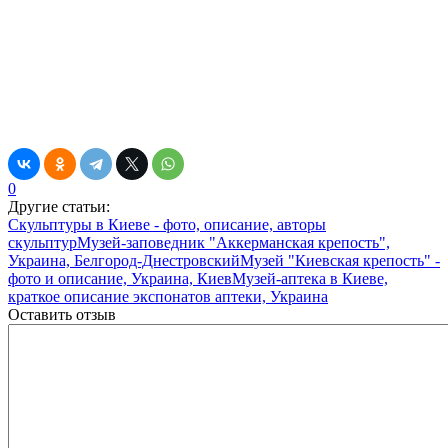
0
Другие статьи:
Скульптуры в Киеве - фото, описание, авторы
скульптур
Музей-заповедник "Аккерманская крепость",
Украина, Белгород-Днестровский
Музей "Киевская крепость" -
фото и описание, Украина, Киев
Музей-аптека в Киеве,
краткое описание экспонатов аптеки, Украина
Оставить отзыв