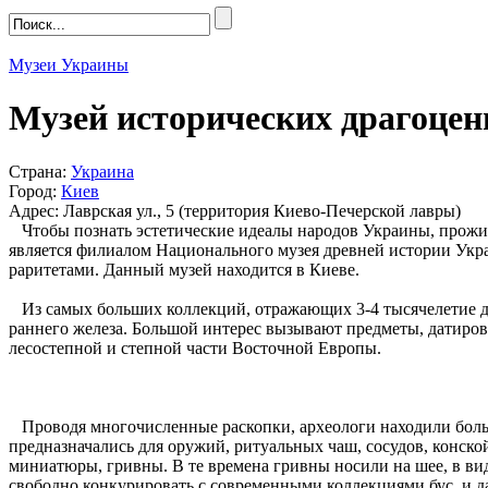
Музеи Украины
Музей исторических драгоцен
Страна:
Украина
Город:
Киев
Адрес: Лаврская ул., 5 (территория Киево-Печерской лавры)
Чтобы познать эстетические идеалы народов Украины, прожив
является филиалом Национального музея древней истории Укр
раритетами. Данный музей находится в Киеве.
Из самых больших коллекций, отражающих 3-4 тысячелетие д
раннего железа. Большой интерес вызывают предметы, датиро
лесостепной и степной части Восточной Европы.
Проводя многочисленные раскопки, археологи находили больш
предназначались для оружий, ритуальных чаш, сосудов, конск
миниатюры, гривны. В те времена гривны носили на шее, в ви
свободно конкурировать с современными коллекциями бус, и д