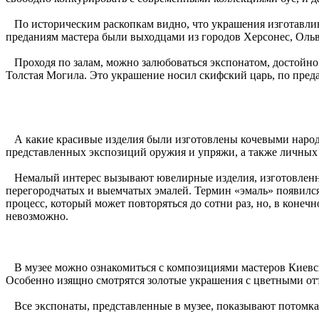
По историческим раскопкам видно, что украшения изготавлива
преданиям мастера были выходцами из городов Херсонес, Оль
Проходя по залам, можно залюбоваться экспонатом, достойно
Толстая Могила. Это украшение носил скифский царь, по пред
А какие красивые изделия были изготовлены кочевыми народам
представленных экспозиций оружия и упряжи, а также личны
Немалый интерес вызывают ювелирные изделия, изготовленные
перегородчатых и выемчатых эмалей. Термин «эмаль» появился 
процесс, который может повторяться до сотни раз, но, в коне
невозможно.
В музее можно ознакомиться с композициями мастеров Киевско
Особенно изящно смотрятся золотые украшения с цветными от
Все экспонаты, представленные в музее, показывают потомка