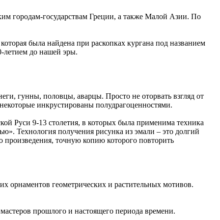
им городам-государствам Греции, а также Малой Азии. По
которая была найдена при раскопках кургана под названием
0-летием до нашей эры.
ги, гунны, половцы, аварцы. Просто не оторвать взгляд от
 некоторые инкрустированы полудрагоценностями.
ой Руси 9-13 столетия, в которых была применима техника
ью». Технология получения рисунка из эмали – это долгий
го произведения, точную копию которого повторить
их орнаментов геометрических и растительных мотивов.
 мастеров прошлого и настоящего периода времени.