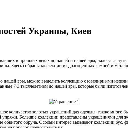
ностей Украины, Киев
авших в прошлых веках до нашей и нашей эры, надо заглянуть
аины. Здесь собраны коллекции из драгоценных камней и метал
о нашей эры, можно выделить коллекцию с ювелирными изделия
ванные 7-3 тысячелетием до нашей эры, которые были изготовл
ое количество золотых украшений для одежды, также много был
ой упряжи. Большие коллекции представлены украшениями для ж
де обвитого обруча. Особый интерес вызывают коллекции бус, ф
аже на порядок превосходить их.