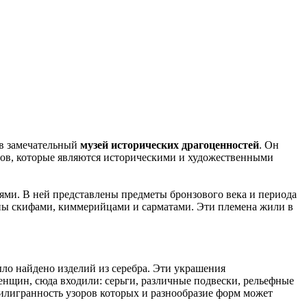
 в замечательный
музей исторических драгоценностей
. Он
лов, которые являются историческими и художественными
ми. В ней представлены предметы бронзового века и периода
ены скифами, киммерийцами и сарматами. Эти племена жили в
о найдено изделий из серебра. Эти украшения
енщин, сюда входили: серьги, различные подвески, рельефные
илигранность узоров которых и разнообразие форм может