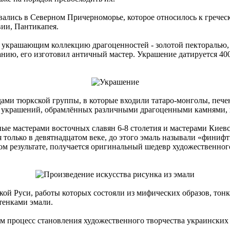
лись в Северном Причерноморье, которое относилось к греческ
вии, Пантикапея.
 украшающим коллекцию драгоценностей - золотой пекторалью, 
анию, его изготовил античный мастер. Украшение датируется 40
и тюркской группы, в которые входили татаро-монголы, печене
х украшений, обрамлённых различными драгоценными камнями,
 мастерами восточных славян 6-8 столетия и мастерами Киевск
только в девятнадцатом веке, до этого эмаль называли «финифт
чном результате, получается оригинальный шедевр художественно
й Руси, работы которых состояли из мифических образов, тонк
тенками эмали.
м процесс становления художественного творчества украинских