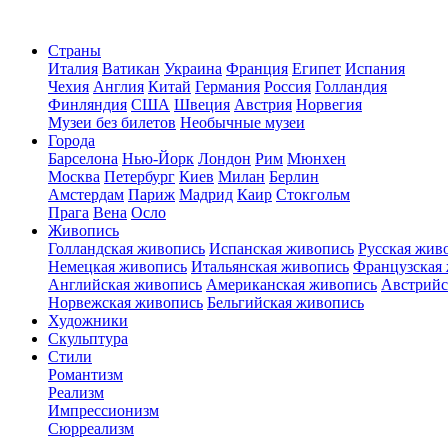
Страны
Италия
Ватикан
Украина
Франция
Египет
Испания
Чехия
Англия
Китай
Германия
Россия
Голландия
Финляндия
США
Швеция
Австрия
Норвегия
Музеи без билетов
Необычные музеи
Города
Барселона
Нью-Йорк
Лондон
Рим
Мюнхен
Москва
Петербург
Киев
Милан
Берлин
Амстердам
Париж
Мадрид
Каир
Стокгольм
Прага
Вена
Осло
Живопись
Голландская живопись
Испанская живопись
Русская жив
Немецкая живопись
Итальянская живопись
Французская
Английская живопись
Американская живопись
Австрийс
Норвежская живопись
Бельгийская живопись
Художники
Скульптура
Стили
Романтизм
Реализм
Импрессионизм
Сюрреализм