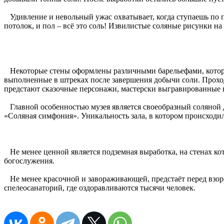
Удивление и невольный ужас охватывает, когда ступаешь по по
потолок, и пол – всё это соль! Извилистые соляные рисунки на
Некоторые стены оформлены различными барельефами, котор
выполненные в штреках после завершения добычи соли. Прохо
предстают сказочные персонажи, мастерски выгравированные н
Главной особенностью музея является своеобразный соляной д
«Соляная симфония». Уникальность зала, в котором происход
Не менее ценной является подземная выработка, на стенах кот
богослужения.
Не менее красочной и завораживающей, предстаёт перед взоро
спелеосанаторий, где оздоравливаются тысячи человек.