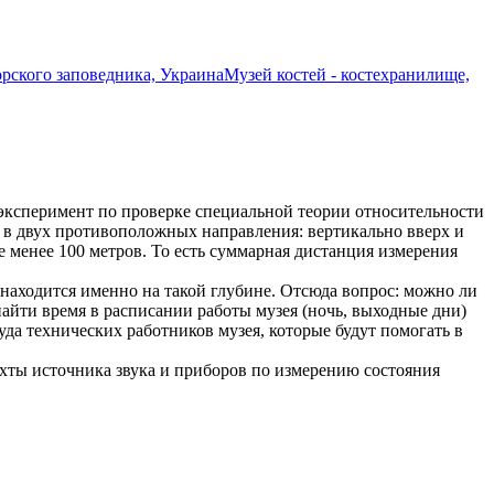
рского заповедника, Украина
Музей костей - костехранилище,
 эксперимент по проверке специальной теории относительности
е в двух противоположных направления: вертикально вверх и
 менее 100 метров. То есть суммарная дистанция измерения
 находится именно на такой глубине. Отсюда вопрос: можно ли
найти время в расписании работы музея (ночь, выходные дни)
уда технических работников музея, которые будут помогать в
ахты источника звука и приборов по измерению состояния