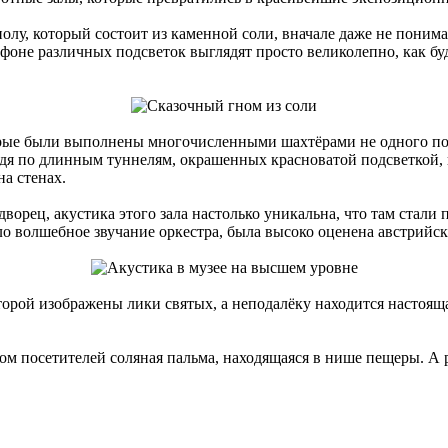
лу, который состоит из каменной соли, вначале даже не понимая
 фоне различных подсветок выглядят просто великолепно, как бу
ые были выполнены многочисленными шахтёрами не одного пок
дя по длинным туннелям, окрашенных красноватой подсветкой, 
а стенах.
ворец, акустика этого зала настолько уникальна, что там стал
ило волшебное звучание оркестра, была высоко оценена австри
орой изображены лики святых, а неподалёку находится настояща
м посетителей соляная пальма, находящаяся в нише пещеры. А р