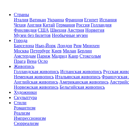
Страны
Италия
Ватикан
Украина
Франция
Египет
Испания
Чехия
Англия
Китай
Германия
Россия
Голландия
Финляндия
США
Швеция
Австрия
Норвегия
Музеи без билетов
Необычные музеи
Города
Барселона
Нью-Йорк
Лондон
Рим
Мюнхен
Москва
Петербург
Киев
Милан
Берлин
Амстердам
Париж
Мадрид
Каир
Стокгольм
Прага
Вена
Осло
Живопись
Голландская живопись
Испанская живопись
Русская жив
Немецкая живопись
Итальянская живопись
Французская
Английская живопись
Американская живопись
Австрийс
Норвежская живопись
Бельгийская живопись
Художники
Скульптура
Стили
Романтизм
Реализм
Импрессионизм
Сюрреализм