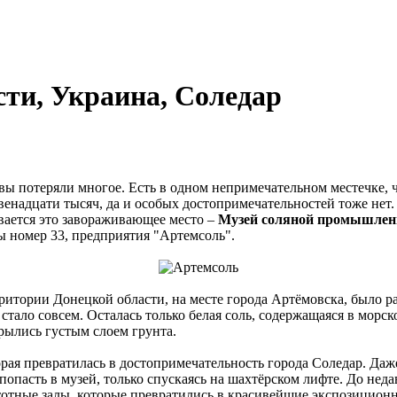
ти, Украина, Соледар
вы потеряли многое. Есть в одном непримечательном местечке, 
енадцати тысяч, да и особых достопримечательностей тоже нет. П
вается это завораживающее место –
Музей соляной промышлен
ы номер 33, предприятия "Артемсоль".
ритории Донецкой области, на месте города Артёмовска, было 
 стало совсем. Осталась только белая соль, содержащаяся в морс
рылись густым слоем грунта.
рая превратилась в достопримечательность города Соледар. Даже
пасть в музей, только спускаясь на шахтёрском лифте. До недавн
тотные залы, которые превратились в красивейшие экспозицион