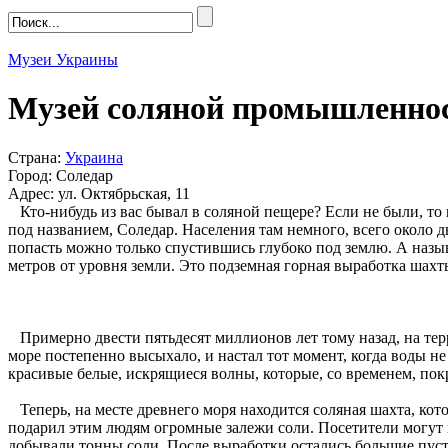
Музеи Украины
Музей соляной промышленнос
Страна:
Украина
Город: Соледар
Адрес: ул. Октябрьская, 11
Кто-нибудь из вас бывал в соляной пещере? Если не были, то 
под названием, Соледар. Населения там немного, всего около дв
попасть можно только спустившись глубоко под землю. А назы
метров от уровня земли. Это подземная горная выработка шахт
Примерно двести пятьдесят миллионов лет тому назад, на тер
море постепенно высыхало, и настал тот момент, когда воды не
красивые белые, искрящиеся волны, которые, со временем, пок
Теперь, на месте древнего моря находится соляная шахта, кото
подарил этим людям огромные залежи соли. Посетители могут по
добывали тонны соли. После выработки остались большие пус