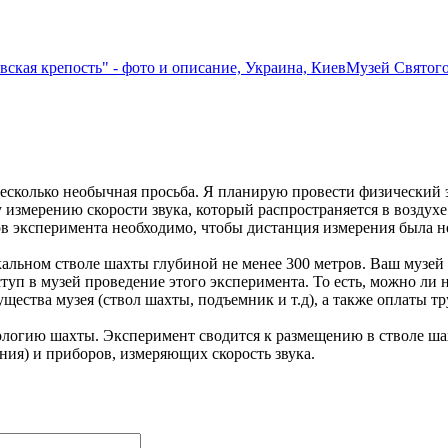
ская крепость" - фото и описание, Украина, Киев
Музей Святого
несколько необычная просьба. Я планирую провести физический
 измерению скорости звука, который распространяется в воздух
ов эксперимента необходимо, чтобы дистанция измерения была не
кальном стволе шахты глубиной не менее 300 метров. Ваш музей
ступ в музей проведение этого эксперимента. То есть, можно ли 
ества музея (ствол шахты, подъемник и т.д), а также оплаты тр
кологию шахты. Эксперимент сводится к размещению в стволе ш
ния) и приборов, измеряющих скорость звука.