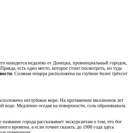
что находится недалеко от Донецка, провинциальный городок,
равда, есть одно место, которое стоит посмотреть, но туда
ности
. Соляная пещера расположена на глубине более трёхсот
расположено неглубокое море. На протяжении миллионов лет
кой воде. Медленно оседая на поверхности, соль образовывала
 название города рассказывает экскурсантам о том, что бог
его времени, а если точнее сказать, до 1990 года здесь
ные помещения.