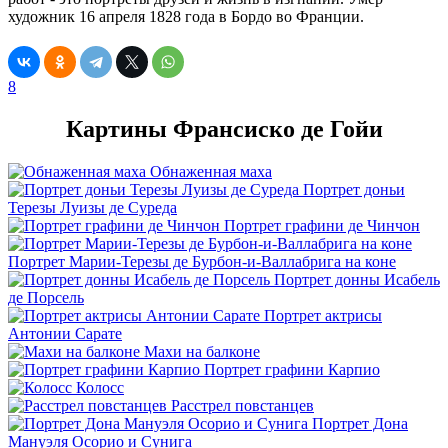
художник 16 апреля 1828 года в Бордо во Франции.
8
Картины Франсиско де Гойи
Обнаженная маха
Портрет доньи
Терезы Луизы де Суреда
Портрет графини де Чинчон
Портрет Марии-Терезы де Бурбон-и-Валлабрига на коне
Портрет донны Исабель
де Порсель
Портрет актрисы
Антонии Сарате
Махи на балконе
Портрет графини Карпио
Колосс
Расстрел повстанцев
Портрет Дона
Мануэля Осорио и Сунига