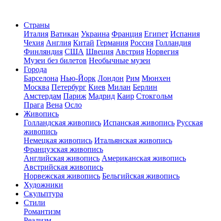
Страны
Италия
Ватикан
Украина
Франция
Египет
Испания
Чехия
Англия
Китай
Германия
Россия
Голландия
Финляндия
США
Швеция
Австрия
Норвегия
Музеи без билетов
Необычные музеи
Города
Барселона
Нью-Йорк
Лондон
Рим
Мюнхен
Москва
Петербург
Киев
Милан
Берлин
Амстердам
Париж
Мадрид
Каир
Стокгольм
Прага
Вена
Осло
Живопись
Голландская живопись
Испанская живопись
Русская
живопись
Немецкая живопись
Итальянская живопись
Французская живопись
Английская живопись
Американская живопись
Австрийская живопись
Норвежская живопись
Бельгийская живопись
Художники
Скульптура
Стили
Романтизм
Реализм