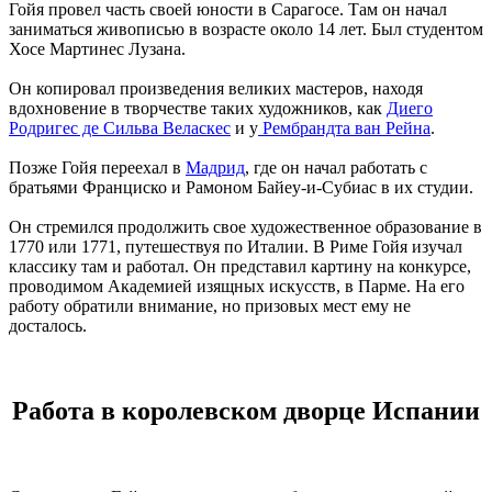
Гойя провел часть своей юности в Сарагосе. Там он начал
заниматься живописью в возрасте около 14 лет. Был студентом
Хосе Мартинес Лузана.
Он копировал произведения великих мастеров, находя
вдохновение в творчестве таких художников, как
Диего
Родригес де Сильва Веласкес
и у
Рембрандта ван Рейна
.
Позже Гойя переехал в
Мадрид
, где он начал работать с
братьями Франциско и Рамоном Байеу-и-Субиас в их студии.
Он стремился продолжить свое художественное образование в
1770 или 1771, путешествуя по Италии. В Риме Гойя изучал
классику там и работал. Он представил картину на конкурсе,
проводимом Академией изящных искусств, в Парме. На его
работу обратили внимание, но призовых мест ему не
досталось.
Работа в королевском дворце Испании