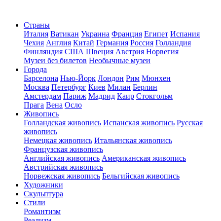
Страны
Италия
Ватикан
Украина
Франция
Египет
Испания
Чехия
Англия
Китай
Германия
Россия
Голландия
Финляндия
США
Швеция
Австрия
Норвегия
Музеи без билетов
Необычные музеи
Города
Барселона
Нью-Йорк
Лондон
Рим
Мюнхен
Москва
Петербург
Киев
Милан
Берлин
Амстердам
Париж
Мадрид
Каир
Стокгольм
Прага
Вена
Осло
Живопись
Голландская живопись
Испанская живопись
Русская
живопись
Немецкая живопись
Итальянская живопись
Французская живопись
Английская живопись
Американская живопись
Австрийская живопись
Норвежская живопись
Бельгийская живопись
Художники
Скульптура
Стили
Романтизм
Реализм