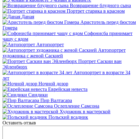
Возвращение блудного сына
Портрет старика в красном
Даная
Аристотель перед бюстом
Гомера
Софонисба принимает
чашу с ядом
Автопортрет
Автопортрет
художника с женой Саскией
Портрет Саскии ван
Эйленбюрх
Автопортрет в возрасте 34
лет
Ночной дозор
Еврейская невеста
Синдики
Пир Валтасара
Ослепление Самсона
Художник в мастерской
Польский всадник
Оставить отзыв