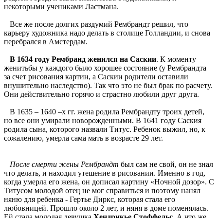
некоторыми учениками Ластмана.
Все же после долгих раздумий Рембрандт решил, что
карьеру художника надо делать в столице Голландии, и снова
перебрался в Амстердам.
В 1634 году Рембранд женился на Саскии
. К моменту
женитьбы у каждого было хорошее состояние (у Рембрандта
за счет рисования картин, а Саскии родители оставили
внушительно наследство). Так что это не был брак по расчету.
Они действительно горячо и страстно любили друг друга.
В 1635 – 1640 –х гг. жена родила Рембрандту троих детей,
но все они умирали новорожденными. В 1641 году Саския
родила сына, которого назвали Титус. Ребенок выжил, но, к
сожалению, умерла сама мать в возрасте 29 лет.
После смерти жены Рембрандт
был сам не свой, он не знал
что делать, и находил утешение в рисовании. Именно в год,
когда умерла его жена, он дописал картину «Ночной дозор». С
Титусом молодой отец не мог справиться и поэтому нанял
няню для ребенка - Гертье Диркс, которая стала его
любовницей. Прошло около 2 лет, и няня в доме поменялась.
Ей стала молодая девушка
Хендрикье Стоффельс
. А что же