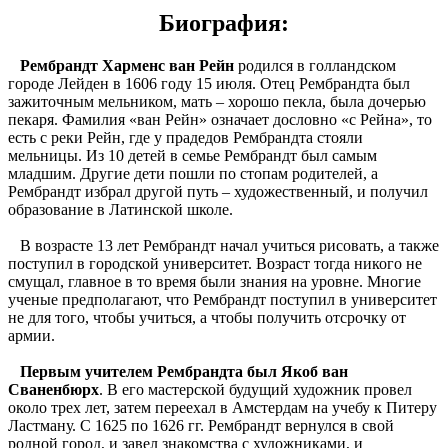
Биография:
Рембрандт Харменс ван Рейн
родился в голландском
городе Лейден в 1606 году 15 июля. Отец Рембрандта был
зажиточным мельником, мать – хорошо пекла, была дочерью
пекаря. Фамилия «ван Рейн» означает дословно «с Рейна», то
есть с реки Рейн, где у прадедов Рембрандта стояли
мельницы. Из 10 детей в семье Рембрандт был самым
младшим. Другие дети пошли по стопам родителей, а
Рембрандт избрал другой путь – художественный, и получил
образование в Латинской школе.
В возрасте 13 лет Рембрандт начал учиться рисовать, а также
поступил в городской университет. Возраст тогда никого не
смущал, главное в то время были знания на уровне. Многие
ученые предполагают, что Рембрандт поступил в университет
не для того, чтобы учиться, а чтобы получить отсрочку от
армии.
Первым учителем Рембрандта был Якоб ван
Сваненбюрх
. В его мастерской будущий художник провел
около трех лет, затем переехал в Амстердам на учебу к Питеру
Ластману. С 1625 по 1626 гг. Рембрандт вернулся в свой
родной город, и завел знакомства с художниками, и