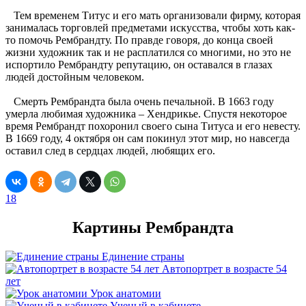
Тем временем Титус и его мать организовали фирму, которая
занималась торговлей предметами искусства, чтобы хоть как-
то помочь Рембрандту. По правде говоря, до конца своей
жизни художник так и не расплатился со многими, но это не
испортило Рембрандту репутацию, он оставался в глазах
людей достойным человеком.
Смерть Рембрандта была очень печальной. В 1663 году
умерла любимая художника – Хендрикье. Спустя некоторое
время Рембрандт похоронил своего сына Титуса и его невесту.
В 1669 году, 4 октября он сам покинул этот мир, но навсегда
оставил след в сердцах людей, любящих его.
18
Картины Рембрандта
Единение страны
Автопортрет в возрасте 54
лет
Урок анатомии
Ученый в кабинете