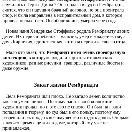
случилось с Гертье Диркс? Она подала в суд на Рембрандта,
считая, что он нарушил брачный договор, но она проиграла
спор, и была направлена в исправительный дом, в котором
провела целых 5 лет. Освободившись, умерла через год.
Новая няня Хендрикье Стоффельс родила Рембрандту двоих
детей. Их первый ребенок – мальчик, умер в младенчестве, а
дочь Карнелия, единственная, которая пережила своего отца.
Мало кто знает, что
Рембрандт имел очень своеобразную
коллекцию
, в которую входили картины итальянских
художников, разные рисунки, гравюры, различные бюсты и
даже оружие.
Закат жизни Рембрандта
Дела Рембрандта шли плохо. Не хватало денег, количество
заказов уменьшилось. Поэтому часть своей коллекции
художник продал, но и это его не спасло. Он был на грани
попадания в тюрьму, но суд был в его пользу, поэтому ему
разрешили распродать все имущество и отдать долги. Он даже
какое-то время еще жил в доме, который ему уже не
принадлежал.