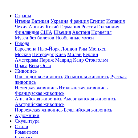
Страны
Италия
Ватикан
Украина
Франция
Египет
Испания
Чехия
Англия
Китай
Германия
Россия
Голландия
Финляндия
США
Швеция
Австрия
Норвегия
Музеи без билетов
Необычные музеи
Города
Барселона
Нью-Йорк
Лондон
Рим
Мюнхен
Москва
Петербург
Киев
Милан
Берлин
Амстердам
Париж
Мадрид
Каир
Стокгольм
Прага
Вена
Осло
Живопись
Голландская живопись
Испанская живопись
Русская
живопись
Немецкая живопись
Итальянская живопись
Французская живопись
Английская живопись
Американская живопись
Австрийская живопись
Норвежская живопись
Бельгийская живопись
Художники
Скульптура
Стили
Романтизм
Реализм