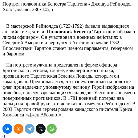
Портрет полковника Бенестра Тарлтона - Джошуа Рейнолдс.
Холст, масло. 236х145,5
В мастерской Рейнолдса (1723-1792) бывали выдающиеся
английские деятели.
Полковник Бенестр Тарлтон
изображен
лихим офицером. Он участвовал в военных действиях в
Северной Америке и вернулся в Англию в начале 1782.
Впоследствии Тарлтон станет членом парламента, генералом
и бароном.
На портрете мужчина представлен в форме офицера
Британского легиона, точнее, кавалерийского полка,
прозванного Тарлтонская Зеленая Лошадь, которым он
командовал. Предполагается, что запечатленный на полотне
флаг принадлежит упомянутому легиону. Герой изображен на
поле боя, в дыму взрывающихся снарядов. У его ног - знамена
поверженных противников. В 1781 военный потерял два
пальца на правой руке, это деликатно замечено Рейнолдсом. В
2003 Тарлтон стал героем романа канадского писателя Криса
Хамфриса «Джек Абсолют».
0