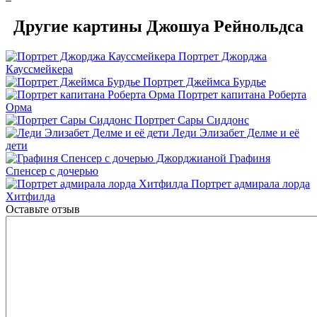
Другие картины Джошуа Рейнольдса
Портрет Джорджа
Кауссмейкера
Портрет Джеймса Бурдье
Портрет капитана Роберта
Орма
Портрет Сары Сиддонс
Леди Элизабет Делме и её
дети
Графиня
Спенсер с дочерью
Портрет адмирала лорда
Хитфилда
Оставьте отзыв