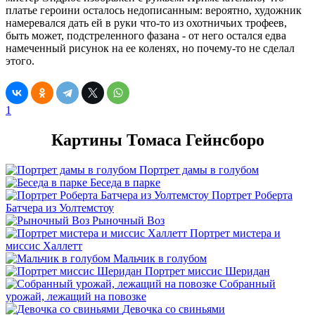
платье героини осталось недописанным: вероятно, художник
намеревался дать ей в руки что-то из охотничьих трофеев,
быть может, подстреленного фазана - от него остался едва
намеченный рисунок на ее коленях, но почему-то не сделал
этого.
1
Картины Томаса Гейнсборо
Портрет дамы в голубом
Беседа в парке
Портрет Роберта
Батчера из Уолтемстоу
Рыночный Воз
Портрет мистера и
миссис Халлетт
Мальчик в голубом
Портрет миссис Шеридан
Собранный
урожай, лежащий на повозке
Девочка со свиньями