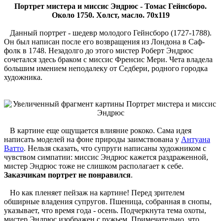
Портрет мистера и миссис Эндрюс - Томас Гейнсборо.
Около 1750. Холст, масло. 70х119
Данный портрет - шедевр молодого Гейнсборо (1727-1788).
Он был написан после его возвращения из Лондона в Саф­
фолк в 1748. Незадолго до этого мистер Роберт Эндрюс
сочетался здесь браком с миссис Френсис Мери. Чета владела
большим имением неподалеку от Седбери, родного городка
художника.
В картине еще ощущается влияние рококо. Сама идея
написать моделей на фоне природы заимствована у
Антуана
Ватто
. Нельзя сказать, что супруги написаны художником с
чувством симпатии: миссис Эндрюс кажется раздраженной,
мистер Эндрюс тоже не слишком располагает к себе.
Заказчикам портрет не понравился
.
Но как пленяет пейзаж на картине! Перед зрителем
обширные владения супругов. Пшеница, собранная в снопы,
указывает, что время года - осень. Подчеркнута тема охоты,
мистер Эндрюс изображен с ружьем. Примечательно, что