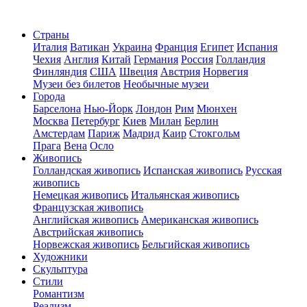
Страны
Италия
Ватикан
Украина
Франция
Египет
Испания
Чехия
Англия
Китай
Германия
Россия
Голландия
Финляндия
США
Швеция
Австрия
Норвегия
Музеи без билетов
Необычные музеи
Города
Барселона
Нью-Йорк
Лондон
Рим
Мюнхен
Москва
Петербург
Киев
Милан
Берлин
Амстердам
Париж
Мадрид
Каир
Стокгольм
Прага
Вена
Осло
Живопись
Голландская живопись
Испанская живопись
Русская
живопись
Немецкая живопись
Итальянская живопись
Французская живопись
Английская живопись
Американская живопись
Австрийская живопись
Норвежская живопись
Бельгийская живопись
Художники
Скульптура
Стили
Романтизм
Реализм