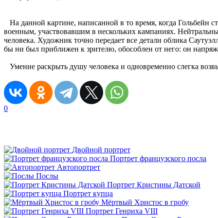
На данной картине, написанной в то время, когда Гольбейн с
военным, участвовавшим в нескольких кампаниях. Нейтральны
человека. Художник точно передает все детали облика Саутуэл
бы ни был приближен к зрителю, обособлен от него: он напряже
Умение раскрыть душу человека и одновременно слегка возвыс
0
Двойной портрет
Портрет французского посла
Автопортрет
Послы
Портрет Кристины Датской
Портрет купца
Мёртвый Христос в гробу
Портрет Генриха VIII