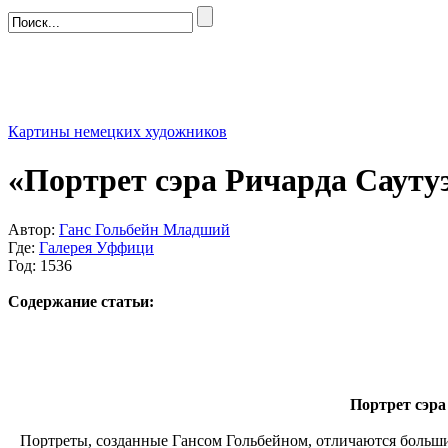
Картины немецких художников
«Портрет сэра Ричарда Сауту
Автор:
Ганс Гольбейн Младший
Где:
Галерея Уффици
Год: 1536
Содержание статьи:
Портрет сэра
Портреты, созданные Гансом Гольбейном, отличаются большим