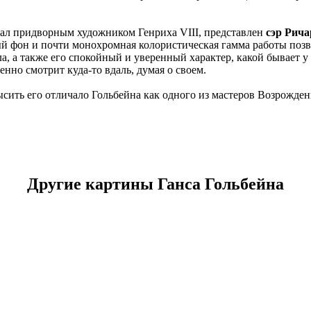
тал придворным художником Генриха VIII, представлен
сэр Рича
й фон и почти монохромная колористическая гамма работы позв
ла, а также его спокойный и уверенный характер, какой бывает
нно смотрит куда-то вдаль, думая о своем.
ить его отличало Гольбейна как одного из мастеров Возрожден
Другие картины Ганса Гольбейна