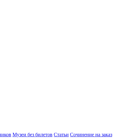
ников
Музеи без билетов
Статьи
Сочинение на заказ