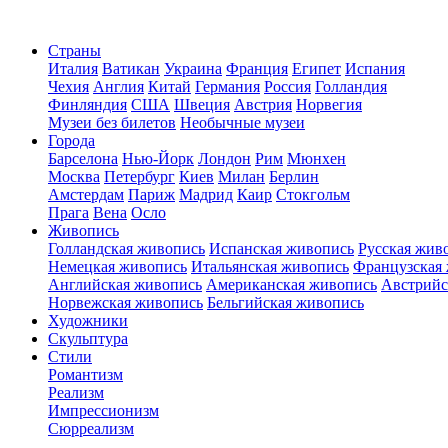
Страны
Италия
Ватикан
Украина
Франция
Египет
Испания
Чехия
Англия
Китай
Германия
Россия
Голландия
Финляндия
США
Швеция
Австрия
Норвегия
Музеи без билетов
Необычные музеи
Города
Барселона
Нью-Йорк
Лондон
Рим
Мюнхен
Москва
Петербург
Киев
Милан
Берлин
Амстердам
Париж
Мадрид
Каир
Стокгольм
Прага
Вена
Осло
Живопись
Голландская живопись
Испанская живопись
Русская жив
Немецкая живопись
Итальянская живопись
Французская
Английская живопись
Американская живопись
Австрийс
Норвежская живопись
Бельгийская живопись
Художники
Скульптура
Стили
Романтизм
Реализм
Импрессионизм
Сюрреализм