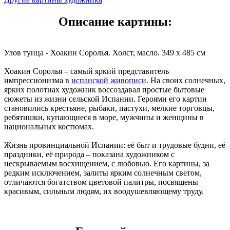
Описание картины:
Улов тунца - Хоакин Соролья. Холст, масло. 349 x 485 см
Хоакин Соролья – самый яркий представитель
импрессионизма в
испанской живописи
. На своих солнечных,
ярких полотнах художник воссоздавал простые бытовые
сюжеты из жизни сельской Испании. Героями его картин
становились крестьяне, рыбаки, пастухи, мелкие торговцы,
ребятишки, купающиеся в море, мужчины и женщины в
национальных костюмах.
Жизнь провинциальной Испании: её быт и трудовые будни, её
праздники, её природа – показана художником с
нескрываемым восхищением, с любовью. Его картины, за
редким исключением, залиты ярким солнечным светом,
отличаются богатством цветовой палитры, посвящены
красивым, сильным людям, их воодушевляющему труду.