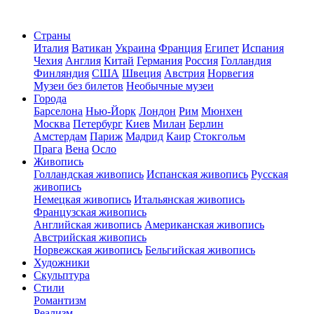
Страны
Италия
Ватикан
Украина
Франция
Египет
Испания
Чехия
Англия
Китай
Германия
Россия
Голландия
Финляндия
США
Швеция
Австрия
Норвегия
Музеи без билетов
Необычные музеи
Города
Барселона
Нью-Йорк
Лондон
Рим
Мюнхен
Москва
Петербург
Киев
Милан
Берлин
Амстердам
Париж
Мадрид
Каир
Стокгольм
Прага
Вена
Осло
Живопись
Голландская живопись
Испанская живопись
Русская
живопись
Немецкая живопись
Итальянская живопись
Французская живопись
Английская живопись
Американская живопись
Австрийская живопись
Норвежская живопись
Бельгийская живопись
Художники
Скульптура
Стили
Романтизм
Реализм