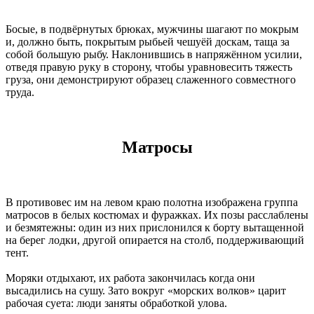
Босые, в подвёрнутых брюках, мужчины шагают по мокрым
и, должно быть, покрытым рыбьей чешуёй доскам, таща за
собой большую рыбу. Наклонившись в напряжённом усилии,
отведя правую руку в сторону, чтобы уравновесить тяжесть
груза, они демонстрируют образец слаженного совместного
труда.
Матросы
В противовес им на левом краю полотна изображена группа
матросов в белых костюмах и фуражках. Их позы расслаблены
и безмятежны: один из них прислонился к борту вытащенной
на берег лодки, другой опирается на столб, поддерживающий
тент.
Моряки отдыхают, их работа закончилась когда они
высадились на сушу. Зато вокруг «морских волков» царит
рабочая суета: люди заняты обработкой улова.