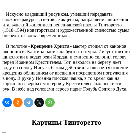
Искусно владевший рисунком, умевший передавать
сложные ракурсы, световые акценты, направления движения
итальянский живописец венецианской школы Тинторетто
(1518-1594) новаторством и художественной смелостью сумел
опередить своих современников.
В полотне
«Крещение Христа»
мастер отошел от канонов
иконописи. Картина написана будто с натуры. Иисус стоит по
щиколотки в водах реки Иордан и смиренно склонил голову
перед Иоанном Крестителем. Тот, находясь на берегу, льет
воду на голову Иисуса. 6 этом действии заключается отличие
крещения обливанием от крещения посредством погружения
в воду. В руке у Иоанна плоская чашка, в то время как на
картинах северных мастеров у Крестителя сложены кисти
рук. В небе над головами героев парит Голубь Святого Духа.
2
Картины Тинторетто