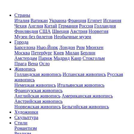
Страны
Италия
Ватикан
Украина
Франция
Египет
Испания
Чехия
Англия
Китай
Германия
Россия
Голландия
Финляндия
США
Швеция
Австрия
Норвегия
Музеи без билетов
Необычные музеи
Города
Барселона
Нью-Йорк
Лондон
Рим
Мюнхен
Москва
Петербург
Киев
Милан
Берлин
Амстердам
Париж
Мадрид
Каир
Стокгольм
Прага
Вена
Осло
Живопись
Голландская живопись
Испанская живопись
Русская
живопись
Немецкая живопись
Итальянская живопись
Французская живопись
Английская живопись
Американская живопись
Австрийская живопись
Норвежская живопись
Бельгийская живопись
Художники
Скульптура
Стили
Романтизм
Реализм