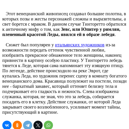
Этот венецианский живописец создавал большие полотна, в
которых позы и жесты персонажей сложны и выразительны, а
свет борется с мраком. В данном случае Тинторетто обратился
к античному мифу о том, как
Зевс, или Юпитер у римлян,
плененный красотой Леды, явился ей в образе лебедя
.
Сюжет был популярен у
итальянских художников
из-за
возможности передать оттенок чувственной любви,
изобразить прекрасное обнаженное тело женщины, наконец
привнести в картину особую пластику. У Тинторетто лебедь
тянется к Леде, которая сама напоминает эту изящную птицу.
По легенде, действие происходило на реке Эврот, где
купалась Леда, но художник перенес сцену в комнату богатого
венецианского дома. Красавица полулежит на постели, позади
нее - бархатный занавес, который оттеняет белизну тела и
подчеркивает его гладкость и нежность. Слева изображена
служанка, которая, не зная, что это за лебедь, собирается
посадить его в клетку. Действие служанки, от которой Леда
закрывает своего возлюбленного, усиливает момент тайны,
присутствующий в картине.