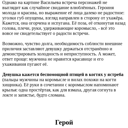
Однако на картине Васильева встреча персонажей не
выглядит как случайное свидание влюблённых. Героиня
молода и красива, но выражение её лица далеко не радостное:
уголки губ опущены, взгляд направлен в сторону от ухажёра.
Кажется, она огорчена и испугана. Её поза, её откинутая назад
голова, плечи, руки, удерживающие коромысло, - всё это
вовсе не свидетельствует о радости встречи.
Возможно, чувство долга, необходимость соблюсти внешние
приличия заставляют девушку держаться отстранённо и
демонстрировать холодность и неприступность. А может,
ответ проще: мужчина не нравится красавице и его
ухаживания пугают её.
Девушка кажется беспомощной птицей в когтях у ястреба
(пальцы мужчины на коромысле и вилах похожи на когти
хищника). Её руки в сочетании с коромыслом напоминают
крылья: одна простёртая, как для взмаха, другая согнута в
локте и запястье, будто сломана.
Герой