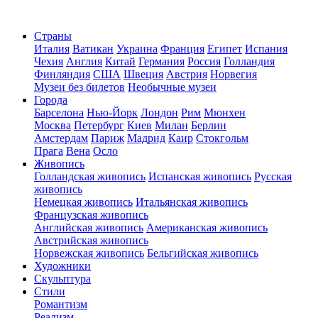
Страны
Италия
Ватикан
Украина
Франция
Египет
Испания
Чехия
Англия
Китай
Германия
Россия
Голландия
Финляндия
США
Швеция
Австрия
Норвегия
Музеи без билетов
Необычные музеи
Города
Барселона
Нью-Йорк
Лондон
Рим
Мюнхен
Москва
Петербург
Киев
Милан
Берлин
Амстердам
Париж
Мадрид
Каир
Стокгольм
Прага
Вена
Осло
Живопись
Голландская живопись
Испанская живопись
Русская
живопись
Немецкая живопись
Итальянская живопись
Французская живопись
Английская живопись
Американская живопись
Австрийская живопись
Норвежская живопись
Бельгийская живопись
Художники
Скульптура
Стили
Романтизм
Реализм