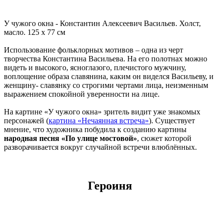
У чужого окна - Константин Алексеевич Васильев. Холст,
масло. 125 x 77 см
Использование фольклорных мотивов – одна из черт
творчества Константина Васильева. На его полотнах можно
видеть и высокого, ясноглазого, плечистого мужчину,
воплощение образа славянина, каким он виделся Васильеву, и
женщину- славянку со строгими чертами лица, неизменным
выражением спокойной уверенности на лице.
На картине «У чужого окна» зритель видит уже знакомых
персонажей (
картина «Нечаянная встреча»
). Существует
мнение, что художника побудила к созданию картины
народная песня «По улице мостовой»
, сюжет которой
разворачивается вокруг случайной встречи влюблённых.
Героиня