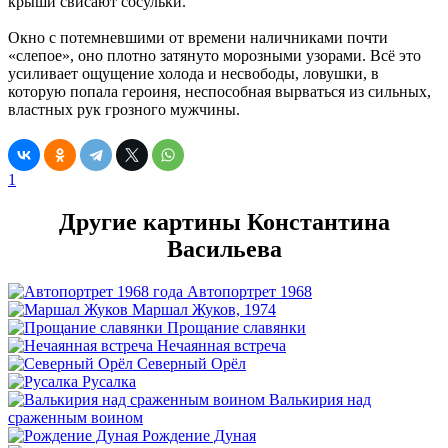
крыши свисают сосульки.
Окно с потемневшими от времени наличниками почти
«слепое», оно плотно затянуто морозными узорами. Всё это
усиливает ощущение холода и несвободы, ловушки, в
которую попала героиня, неспособная вырваться из сильных,
властных рук грозного мужчины.
1
Другие картины Константина
Васильева
Автопортрет 1968
Маршал Жуков, 1974
Прощание славянки
Нечаянная встреча
Северный Орёл
Русалка
Валькирия над
сраженным воином
Рождение Дуная