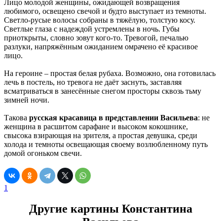
Лицо молодой женщины, ожидающей возвращения
любимого, освещено свечой и будто выступает из темноты.
Светло-русые волосы собраны в тяжёлую, толстую косу.
Светлые глаза с надеждой устремлены в ночь. Губы
приоткрыты, словно зовут кого-то. Тревогой, печалью
разлуки, напряжённым ожиданием омрачено её красивое
лицо.
На героине – простая белая рубаха. Возможно, она готовилась
лечь в постель, но тревога не даёт заснуть, заставляя
всматриваться в занесённые снегом просторы сквозь тьму
зимней ночи.
Такова
русская красавица в представлении Васильева
: не
женщина в расшитом сарафане и высоком кокошнике,
свысока взирающая на зрителя, а простая девушка, среди
холода и темноты освещающая своему возлюбленному путь
домой огоньком свечи.
1
Другие картины Константина