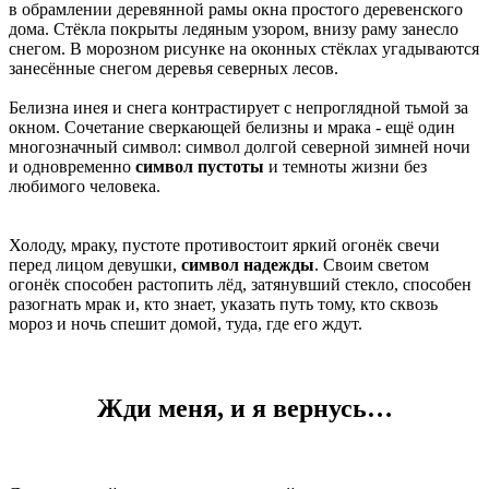
в обрамлении деревянной рамы окна простого деревенского
дома. Стёкла покрыты ледяным узором, внизу раму занесло
снегом. В морозном рисунке на оконных стёклах угадываются
занесённые снегом деревья северных лесов.
Белизна инея и снега контрастирует с непроглядной тьмой за
окном. Сочетание сверкающей белизны и мрака - ещё один
многозначный символ: символ долгой северной зимней ночи
и одновременно
символ пустоты
и темноты жизни без
любимого человека.
Холоду, мраку, пустоте противостоит яркий огонёк свечи
перед лицом девушки,
символ надежды
. Своим светом
огонёк способен растопить лёд, затянувший стекло, способен
разогнать мрак и, кто знает, указать путь тому, кто сквозь
мороз и ночь спешит домой, туда, где его ждут.
Жди меня, и я вернусь…