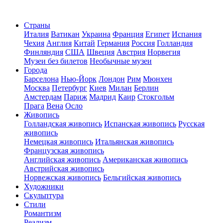
Страны
Италия
Ватикан
Украина
Франция
Египет
Испания
Чехия
Англия
Китай
Германия
Россия
Голландия
Финляндия
США
Швеция
Австрия
Норвегия
Музеи без билетов
Необычные музеи
Города
Барселона
Нью-Йорк
Лондон
Рим
Мюнхен
Москва
Петербург
Киев
Милан
Берлин
Амстердам
Париж
Мадрид
Каир
Стокгольм
Прага
Вена
Осло
Живопись
Голландская живопись
Испанская живопись
Русская
живопись
Немецкая живопись
Итальянская живопись
Французская живопись
Английская живопись
Американская живопись
Австрийская живопись
Норвежская живопись
Бельгийская живопись
Художники
Скульптура
Стили
Романтизм
Реализм