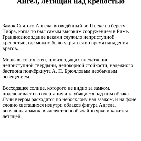
Ангел, летящий над крепостью
Замок Святого Ангела, возведённый во II веке на берегу
Тибра, когда-то был самым высоким сооружением в Риме.
Грандиозное здание веками служило неприступной
крепостью, где можно было укрыться во время нападения
врагов.
Мощь высоких стен, производящих впечатление
неприступной твердыни, непокорной стойкости, надёжного
бастиона подчёркнута А. П. Брюлловым необычным
освещением.
Восходящее солнце, которого не видно за замком,
подсвечивает его очертания и клубящиеся над ним облака.
Лучи веером расходятся по небосклону над замком, и на фоне
словно светящихся изнутри облаков фигура Ангела,
венчающая замок, выделяется необычайно ярко и кажется
летящей.