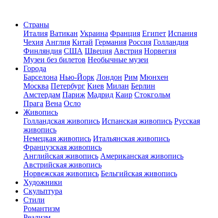
Страны
Италия
Ватикан
Украина
Франция
Египет
Испания
Чехия
Англия
Китай
Германия
Россия
Голландия
Финляндия
США
Швеция
Австрия
Норвегия
Музеи без билетов
Необычные музеи
Города
Барселона
Нью-Йорк
Лондон
Рим
Мюнхен
Москва
Петербург
Киев
Милан
Берлин
Амстердам
Париж
Мадрид
Каир
Стокгольм
Прага
Вена
Осло
Живопись
Голландская живопись
Испанская живопись
Русская
живопись
Немецкая живопись
Итальянская живопись
Французская живопись
Английская живопись
Американская живопись
Австрийская живопись
Норвежская живопись
Бельгийская живопись
Художники
Скульптура
Стили
Романтизм
Реализм