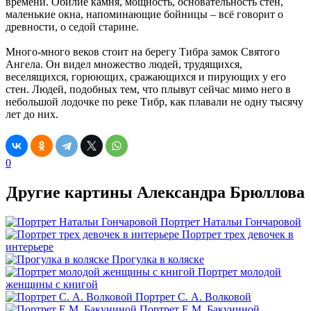
времени. Обилие камня, мощность, основательность стен,
маленькие окна, напоминающие бойницы – всё говорит о
древности, о седой старине.
Много-много веков стоит на берегу Тибра замок Святого
Ангела. Он видел множество людей, трудящихся,
веселящихся, горюющих, сражающихся и пирующих у его
стен. Людей, подобных тем, что плывут сейчас мимо него в
небольшой лодочке по реке Тибр, как плавали не одну тысячу
лет до них.
0
Другие картины Александра Брюллова
Портрет Натальи Гончаровой
Портрет трех девочек в
интерьере
Прогулка в коляске
Портрет молодой
женщины с книгой
Портрет С. А. Волковой
Портрет Е.М. Бакуниной