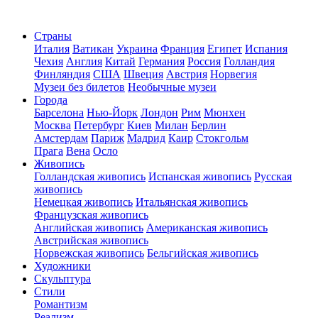
Страны
Италия
Ватикан
Украина
Франция
Египет
Испания
Чехия
Англия
Китай
Германия
Россия
Голландия
Финляндия
США
Швеция
Австрия
Норвегия
Музеи без билетов
Необычные музеи
Города
Барселона
Нью-Йорк
Лондон
Рим
Мюнхен
Москва
Петербург
Киев
Милан
Берлин
Амстердам
Париж
Мадрид
Каир
Стокгольм
Прага
Вена
Осло
Живопись
Голландская живопись
Испанская живопись
Русская
живопись
Немецкая живопись
Итальянская живопись
Французская живопись
Английская живопись
Американская живопись
Австрийская живопись
Норвежская живопись
Бельгийская живопись
Художники
Скульптура
Стили
Романтизм
Реализм