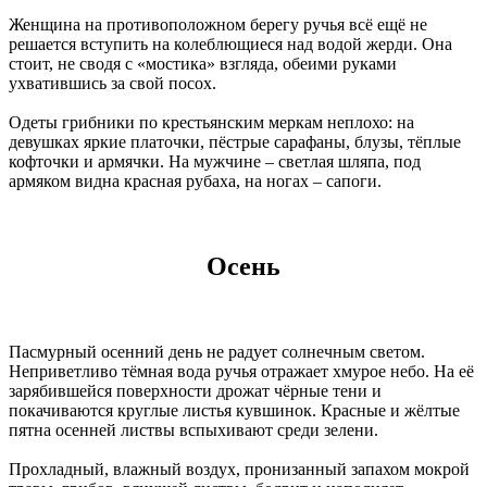
Женщина на противоположном берегу ручья всё ещё не
решается вступить на колеблющиеся над водой жерди. Она
стоит, не сводя с «мостика» взгляда, обеими руками
ухватившись за свой посох.
Одеты грибники по крестьянским меркам неплохо: на
девушках яркие платочки, пёстрые сарафаны, блузы, тёплые
кофточки и армячки. На мужчине – светлая шляпа, под
армяком видна красная рубаха, на ногах – сапоги.
Осень
Пасмурный осенний день не радует солнечным светом.
Неприветливо тёмная вода ручья отражает хмурое небо. На её
зарябившейся поверхности дрожат чёрные тени и
покачиваются круглые листья кувшинок. Красные и жёлтые
пятна осенней листвы вспыхивают среди зелени.
Прохладный, влажный воздух, пронизанный запахом мокрой