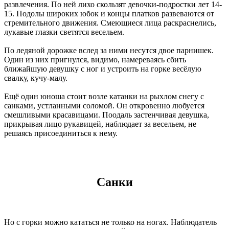
развлечения. По ней лихо скользят девочки-подростки лет 14-
15. Подолы широких юбок и концы платков развеваются от
стремительного движения. Смеющиеся лица раскраснелись,
лукавые глазки светятся весельем.
По ледяной дорожке вслед за ними несутся двое парнишек.
Один из них пригнулся, видимо, намереваясь сбить
ближайшую девушку с ног и устроить на горке весёлую
свалку, кучу-малу.
Ещё один юноша стоит возле катанки на рыхлом снегу с
санками, устланными соломой. Он откровенно любуется
смешливыми красавицами. Поодаль застенчивая девушка,
прикрывая лицо рукавицей, наблюдает за весельем, не
решаясь присоединиться к нему.
Санки
Но с горки можно кататься не только на ногах. Наблюдатель