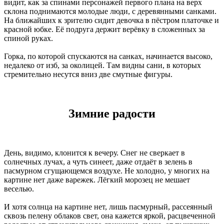
видит, как за спинами персонажей первого плана на верх
склона поднимаются молодые люди, с деревянными санками.
На ближайших к зрителю сидит девочка в пёстром платочке и
красной юбке. Её подруга держит верёвку в сложенных за
спиной руках.
Горка, по которой спускаются на санках, начинается высоко,
недалеко от изб, за околицей. Там видны сани, в которых
стремительно несутся вниз две смутные фигуры.
Зимние радости
День, видимо, клонится к вечеру. Снег не сверкает в
солнечных лучах, а чуть синеет, даже отдаёт в зелень в
пасмурном сгущающемся воздухе. Не холодно, у многих на
картине нет даже варежек. Лёгкий морозец не мешает
веселью.
И хотя солнца на картине нет, лишь пасмурный, рассеянный
сквозь пелену облаков свет, она кажется яркой, расцвеченной