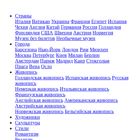
Страны
Италия
Ватикан
Украина
Франция
Египет
Испания
Чехия
Англия
Китай
Германия
Россия
Голландия
Финляндия
США
Швеция
Австрия
Норвегия
Музеи без билетов
Необычные музеи
Города
Барселона
Нью-Йорк
Лондон
Рим
Мюнхен
Москва
Петербург
Киев
Милан
Берлин
Амстердам
Париж
Мадрид
Каир
Стокгольм
Прага
Вена
Осло
Живопись
Голландская живопись
Испанская живопись
Русская
живопись
Немецкая живопись
Итальянская живопись
Французская живопись
Английская живопись
Американская живопись
Австрийская живопись
Норвежская живопись
Бельгийская живопись
Художники
Скульптура
Стили
Романтизм
Реализм