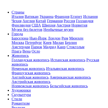
Страны
Италия
Ватикан
Украина
Франция
Египет
Испания
Чехия
Англия
Китай
Германия
Россия
Голландия
Финляндия
США
Швеция
Австрия
Норвегия
Музеи без билетов
Необычные музеи
Города
Барселона
Нью-Йорк
Лондон
Рим
Мюнхен
Москва
Петербург
Киев
Милан
Берлин
Амстердам
Париж
Мадрид
Каир
Стокгольм
Прага
Вена
Осло
Живопись
Голландская живопись
Испанская живопись
Русская
живопись
Немецкая живопись
Итальянская живопись
Французская живопись
Английская живопись
Американская живопись
Австрийская живопись
Норвежская живопись
Бельгийская живопись
Художники
Скульптура
Стили
Романтизм
Реализм