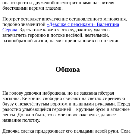
она открыто и дружелюбно смотрит прямо на зрителя
блестящими карими глазами.
Портрет оставляет впечатление остановленного мгновения,
подобно знаменитой
«Девочке с персиками» Валентина
Серова
. Здесь тоже кажется, что художнику удалось
запечатлеть героиню в потоке весёлой, деятельной,
разнообразной жизни, на миг приостановив его течение.
Обнова
На голову девочки наброшена, но не завязана пёстрая
косынка. Её концы свободно свисают на светло-сиреневую
блузу с незастёгнутым воротом и пышными рукавами. Перед
радостно улыбающейся героиней – крупные бусы и атласные
ленты. Должно быть, то самое новое ожерелье, давшее
название полотну.
Девочка слегка придерживает его пальцами левой руки. Села