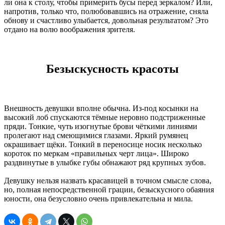
ли она к столу, чтобы примерить бусы перед зеркалом? Или,
напротив, только что, полюбовавшись на отражение, сняла
обнову и счастливо улыбается, довольная результатом? Это
отдано на волю воображения зрителя.
Безыскусность красоты
Внешность девушки вполне обычна. Из-под косынки на
высокий лоб спускаются тёмные неровно подстриженные
пряди. Тонкие, чуть изогнутые брови чёткими линиями
пролегают над смеющимися глазами. Яркий румянец
окрашивает щёки. Тонкий в переносице носик несколько
короток по меркам «правильных черт лица». Широко
раздвинутые в улыбке губы обнажают ряд крупных зубов.
Девушку нельзя назвать красавицей в точном смысле слова,
но, полная непосредственной грации, безыскусного обаяния
юности, она безусловно очень привлекательна и мила.