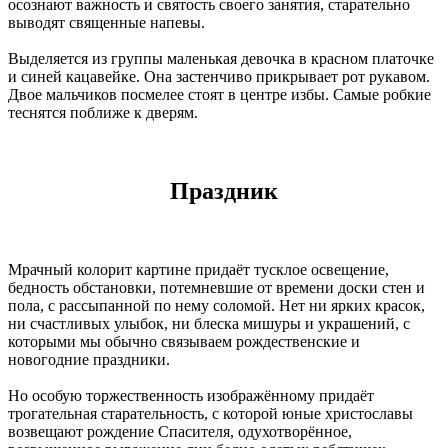
осознают важность и святость своего занятия, старательно
выводят священные напевы.
Выделяется из группы маленькая девочка в красном платочке
и синей кацавейке. Она застенчиво прикрывает рот рукавом.
Двое мальчиков посмелее стоят в центре избы. Самые робкие
теснятся поближе к дверям.
Праздник
Мрачный колорит картине придаёт тусклое освещение,
бедность обстановки, потемневшие от времени доски стен и
пола, с рассыпанной по нему соломой. Нет ни ярких красок,
ни счастливых улыбок, ни блеска мишуры и украшений, с
которыми мы обычно связываем рождественские и
новогодние праздники.
Но особую торжественность изображённому придаёт
трогательная старательность, с которой юные христославы
возвещают рождение Спасителя, одухотворённое,