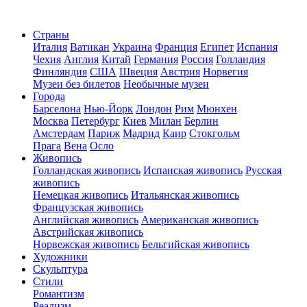
Страны
Италия
Ватикан
Украина
Франция
Египет
Испания
Чехия
Англия
Китай
Германия
Россия
Голландия
Финляндия
США
Швеция
Австрия
Норвегия
Музеи без билетов
Необычные музеи
Города
Барселона
Нью-Йорк
Лондон
Рим
Мюнхен
Москва
Петербург
Киев
Милан
Берлин
Амстердам
Париж
Мадрид
Каир
Стокгольм
Прага
Вена
Осло
Живопись
Голландская живопись
Испанская живопись
Русская
живопись
Немецкая живопись
Итальянская живопись
Французская живопись
Английская живопись
Американская живопись
Австрийская живопись
Норвежская живопись
Бельгийская живопись
Художники
Скульптура
Стили
Романтизм
Реализм