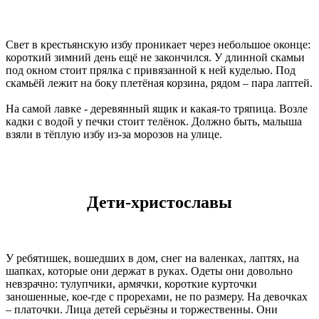
Свет в крестьянскую избу проникает через небольшое оконце:
короткий зимний день ещё не закончился. У длинной скамьи
под окном стоит прялка с привязанной к ней куделью. Под
скамьёй лежит на боку плетёная корзина, рядом – пара лаптей.
На самой лавке - деревянный ящик и какая-то тряпица. Возле
кадки с водой у печки стоит телёнок. Должно быть, малыша
взяли в тёплую избу из-за морозов на улице.
Дети-христославы
У ребятишек, вошедших в дом, снег на валенках, лаптях, на
шапках, которые они держат в руках. Одеты они довольно
невзрачно: тулупчики, армячки, короткие курточки
заношенные, кое-где с прорехами, не по размеру. На девочках
– платочки. Лица детей серьёзны и торжественны. Они