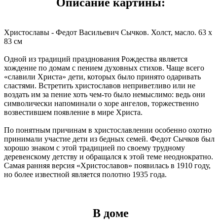
Описание картины:
Христославы - Федот Васильевич Сычков. Холст, масло. 63 x
83 см
Одной из традиций празднования Рождества является
хождение по домам с пением духовных стихов. Чаще всего
«славили Христа» дети, которых было принято одаривать
сластями. Встретить христославов неприветливо или не
воздать им за пение хоть чем-то было немыслимо: ведь они
символически напоминали о хоре ангелов, торжественно
возвестившем появление в мире Христа.
По понятным причинам в христославлении особенно охотно
принимали участие дети из бедных семей. Федот Сычков был
хорошо знаком с этой традицией по своему трудному
деревенскому детству и обращался к этой теме неоднократно.
Самая ранняя версия «Христославов» появилась в 1910 году,
но более известной является полотно 1935 года.
В доме