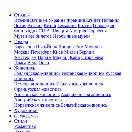
Страны
Италия
Ватикан
Украина
Франция
Египет
Испания
Чехия
Англия
Китай
Германия
Россия
Голландия
Финляндия
США
Швеция
Австрия
Норвегия
Музеи без билетов
Необычные музеи
Города
Барселона
Нью-Йорк
Лондон
Рим
Мюнхен
Москва
Петербург
Киев
Милан
Берлин
Амстердам
Париж
Мадрид
Каир
Стокгольм
Прага
Вена
Осло
Живопись
Голландская живопись
Испанская живопись
Русская
живопись
Немецкая живопись
Итальянская живопись
Французская живопись
Английская живопись
Американская живопись
Австрийская живопись
Норвежская живопись
Бельгийская живопись
Художники
Скульптура
Стили
Романтизм
Реализм