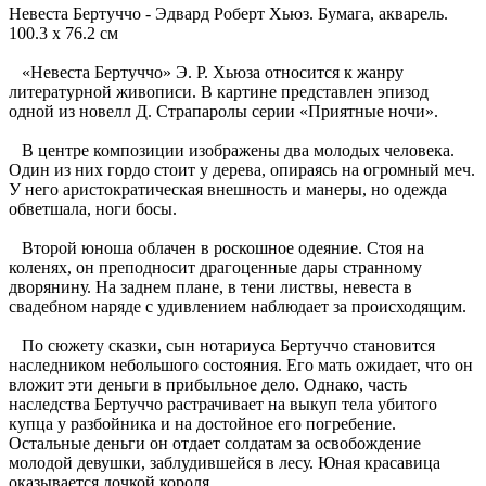
Невеста Бертуччо - Эдвард Роберт Хьюз. Бумага, акварель.
100.3 x 76.2 см
«Невеста Бертуччо» Э. Р. Хьюза относится к жанру
литературной живописи. В картине представлен эпизод
одной из новелл Д. Страпаролы серии «Приятные ночи».
В центре композиции изображены два молодых человека.
Один из них гордо стоит у дерева, опираясь на огромный меч.
У него аристократическая внешность и манеры, но одежда
обветшала, ноги босы.
Второй юноша облачен в роскошное одеяние. Стоя на
коленях, он преподносит драгоценные дары странному
дворянину. На заднем плане, в тени листвы, невеста в
свадебном наряде с удивлением наблюдает за происходящим.
По сюжету сказки, сын нотариуса Бертуччо становится
наследником небольшого состояния. Его мать ожидает, что он
вложит эти деньги в прибыльное дело. Однако, часть
наследства Бертуччо растрачивает на выкуп тела убитого
купца у разбойника и на достойное его погребение.
Остальные деньги он отдает солдатам за освобождение
молодой девушки, заблудившейся в лесу. Юная красавица
оказывается дочкой короля.