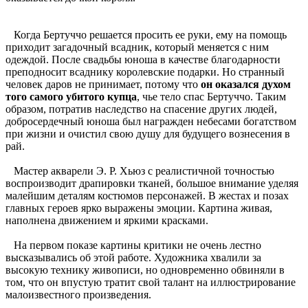
Когда Бертуччо решается просить ее руки, ему на помощь
приходит загадочный всадник, который меняется с ним
одеждой. После свадьбы юноша в качестве благодарности
преподносит всаднику королевские подарки. Но странный
человек даров не принимает, потому что
он оказался духом
того самого убитого купца
, чье тело спас Бертуччо. Таким
образом, потратив наследство на спасение других людей,
добросердечный юноша был награжден небесами богатством
при жизни и очистил свою душу для будущего вознесения в
рай.
Мастер акварели Э. Р. Хьюз с реалистичной точностью
воспроизводит драпировки тканей, большое внимание уделяя
малейшим деталям костюмов персонажей. В жестах и позах
главных героев ярко выражены эмоции. Картина живая,
наполнена движением и яркими красками.
На первом показе картины критики не очень лестно
высказывались об этой работе. Художника хвалили за
высокую технику живописи, но одновременно обвиняли в
том, что он впустую тратит свой талант на иллюстрирование
малоизвестного произведения.