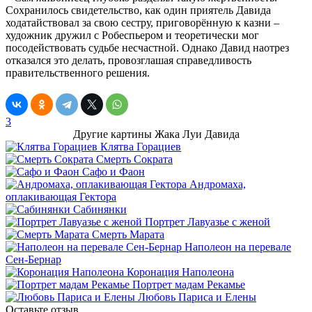
Сохранилось свидетельство, как один приятель Давида
ходатайствовал за свою сестру, приговорённую к казни –
художник дружил с Робеспьером и теоретически мог
посодействовать судьбе несчастной. Однако Давид наотрез
отказался это делать, провозглашая справедливость
правительственного решения.
3
Другие картины Жака Луи Давида
Клятва Горациев
Смерть Сократа
Сафо и Фаон
Андромаха,
оплакивающая Гектора
Сабинянки
Портрет Лавуазье с женой
Смерть Марата
Наполеон на перевале
Сен-Бернар
Коронация Наполеона
Портрет мадам Рекамье
Любовь Париса и Елены
Оставьте отзыв