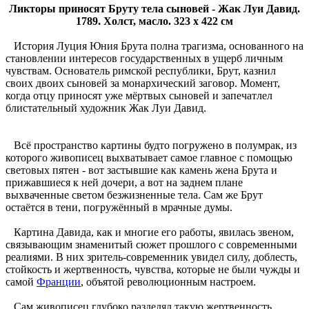
Ликторы приносят Бруту тела сыновей - Жак Луи Давид.
1789. Холст, масло. 323 х 422 см
История Луция Юния Брута полна трагизма, основанного на
становлении интересов государственных в ущерб личным
чувствам. Основатель римской республики, Брут, казнил
своих двоих сыновей за монархический заговор. Момент,
когда отцу приносят уже мёртвых сыновей и запечатлел
блистательный художник Жак Луи Давид.
Всё пространство картины будто погружено в полумрак, из
которого живописец выхватывает самое главное с помощью
световых пятен - вот застывшие как камень жена Брута и
прижавшиеся к ней дочери, а вот на заднем плане
выхваченные светом безжизненные тела. Сам же Брут
остаётся в тени, погружённый в мрачные думы.
Картина Давида, как и многие его работы, явилась звеном,
связывающим знаменитый сюжет прошлого с современными
реалиями. В них зритель-современник увидел силу, доблесть,
стойкость и жертвенность, чувства, которые не были чужды и
самой
Франции
, объятой революционным настроем.
Сам живописец глубоко разделял такую жертвенность.