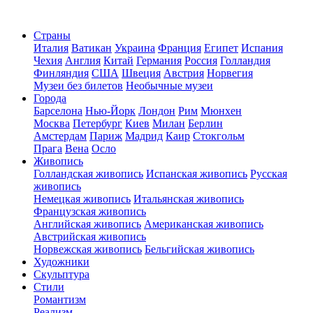
Страны
Италия
Ватикан
Украина
Франция
Египет
Испания
Чехия
Англия
Китай
Германия
Россия
Голландия
Финляндия
США
Швеция
Австрия
Норвегия
Музеи без билетов
Необычные музеи
Города
Барселона
Нью-Йорк
Лондон
Рим
Мюнхен
Москва
Петербург
Киев
Милан
Берлин
Амстердам
Париж
Мадрид
Каир
Стокгольм
Прага
Вена
Осло
Живопись
Голландская живопись
Испанская живопись
Русская
живопись
Немецкая живопись
Итальянская живопись
Французская живопись
Английская живопись
Американская живопись
Австрийская живопись
Норвежская живопись
Бельгийская живопись
Художники
Скульптура
Стили
Романтизм
Реализм