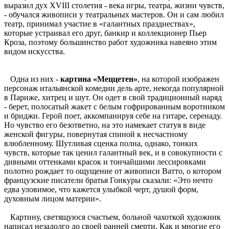
выразил дух XVIII столетия - века игры, театра, жизни чувств,
- обучался живописи у театральных мастеров. Он и сам любил
театр, принимал участие в «галантных празднествах»,
которые устраивал его друг, банкир и коллекционер Пьер
Кроза, поэтому большинство работ художника навеяно этим
видом искусства.
Одна из них -
картина «Меццетен»
, на которой изображен
персонаж итальянской комедии дель арте, некогда популярной
в Париже, хитрец и шут. Он одет в свой традиционный наряд
- берет, полосатый жакет с белым гофрированным воротником
и бриджи. Герой поет, аккомпанируя себе на гитаре, серенаду.
Но чувство его безответно, на это намекает статуя в виде
женской фигуры, повернутая спиной к несчастному
влюбленному. Шутливая сценка полна, однако, тонких
чувств, которые так ценил галантный век, и в совокупности с
дивными оттенками красок и тончайшими лессировками
полотно рождает то ощущение от живописи Ватто, о котором
французские писатели братья Гонкуры сказали: «Это нечто
едва уловимое, что кажется улыбкой черт, душой форм,
духовным лицом материи».
Картину, светящуюся счастьем, больной чахоткой художник
написал незадолго до своей ранней смерти. Как и многие его