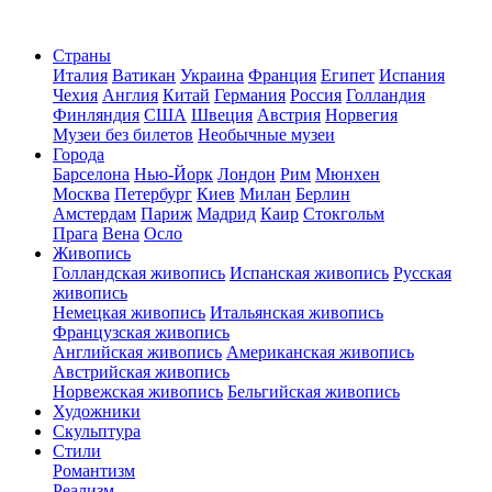
Страны
Италия
Ватикан
Украина
Франция
Египет
Испания
Чехия
Англия
Китай
Германия
Россия
Голландия
Финляндия
США
Швеция
Австрия
Норвегия
Музеи без билетов
Необычные музеи
Города
Барселона
Нью-Йорк
Лондон
Рим
Мюнхен
Москва
Петербург
Киев
Милан
Берлин
Амстердам
Париж
Мадрид
Каир
Стокгольм
Прага
Вена
Осло
Живопись
Голландская живопись
Испанская живопись
Русская
живопись
Немецкая живопись
Итальянская живопись
Французская живопись
Английская живопись
Американская живопись
Австрийская живопись
Норвежская живопись
Бельгийская живопись
Художники
Скульптура
Стили
Романтизм
Реализм