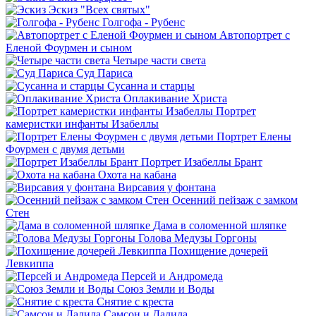
Эскиз "Всех святых"
Голгофа - Рубенс
Автопортрет с
Еленой Фоурмен и сыном
Четыре части света
Суд Париса
Сусанна и старцы
Оплакивание Христа
Портрет
камеристки инфанты Изабеллы
Портрет Елены
Фоурмен с двумя детьми
Портрет Изабеллы Брант
Охота на кабана
Вирсавия у фонтана
Осенний пейзаж с замком
Стен
Дама в соломенной шляпке
Голова Медузы Горгоны
Похищение дочерей
Левкиппа
Персей и Андромеда
Союз Земли и Воды
Снятие с креста
Самсон и Далила