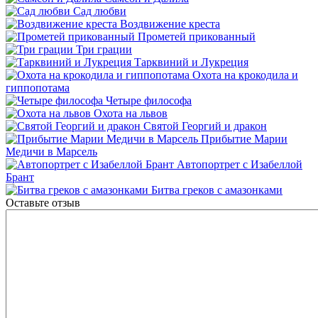
Сад любви
Воздвижение креста
Прометей прикованный
Три грации
Тарквиний и Лукреция
Охота на крокодила и
гиппопотама
Четыре философа
Охота на львов
Святой Георгий и дракон
Прибытие Марии
Медичи в Марсель
Автопортрет с Изабеллой
Брант
Битва греков с амазонками
Оставьте отзыв