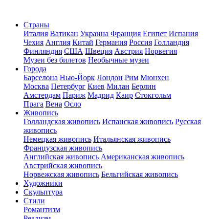
Страны
Италия
Ватикан
Украина
Франция
Египет
Испания
Чехия
Англия
Китай
Германия
Россия
Голландия
Финляндия
США
Швеция
Австрия
Норвегия
Музеи без билетов
Необычные музеи
Города
Барселона
Нью-Йорк
Лондон
Рим
Мюнхен
Москва
Петербург
Киев
Милан
Берлин
Амстердам
Париж
Мадрид
Каир
Стокгольм
Прага
Вена
Осло
Живопись
Голландская живопись
Испанская живопись
Русская
живопись
Немецкая живопись
Итальянская живопись
Французская живопись
Английская живопись
Американская живопись
Австрийская живопись
Норвежская живопись
Бельгийская живопись
Художники
Скульптура
Стили
Романтизм
Реализм