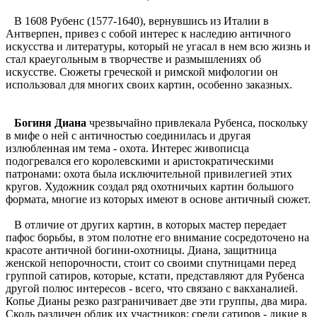
В 1608 Рубенс (1577-1640), вернувшись из Италии в
Антверпен, привез с собой интерес к наследию античного
искусства и литературы, который не угасал в нем всю жизнь и
стал краеугольным в творчестве и размышлениях об
искусстве. Сюжеты греческой и римской мифологии он
использовал для многих своих картин, особенно заказных.
Богиня Диана
чрезвычайно привлекала Рубенса, поскольку
в мифе о ней с античностью соединилась и другая
излюбленная им тема - охота. Интерес живописца
подогревался его королевскими и аристократическими
патронами: охота была исключительной привилегией этих
кругов. Художник создал ряд охотничьих картин большого
формата, многие из которых имеют в основе античный сюжет.
В отличие от других картин, в которых мастер передает
пафос борьбы, в этом полотне его внимание сосредоточено на
красоте античной богини-охотницы. Диана, защитница
женской непорочности, стоит со своими спутницами перед
группой сатиров, которые, кстати, представляют для Рубенса
другой полюс интересов - всего, что связано с вакханалией.
Копье Дианы резко разграничивает две эти группы, два мира.
Сколь различен облик их участников: среди сатиров - дикие в