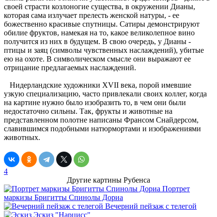
своей страсти козлоногие существа, в окружении Дианы,
которая сама излучает прелесть женской натуры, - ее
божественно красивые спутницы. Сатиры демонстрируют
обилие фруктов, намекая на то, какое великолепное вино
получится из них в будущем. В свою очередь, у Дианы -
птицы и заяц (символы чувственных наслаждений), убитые
ею на охоте. В символическом смысле они выражают ее
отрицание предлагаемых наслаждений.
Нидерландские художники XVII века, порой имевшие
узкую специализацию, часто привлекали своих коллег, когда
на картине нужно было изобразить то, в чем они были
недостаточно сильны. Так, фрукты и животные на
представленном полотне написаны Франсом Снайдерсом,
славившимся подобными натюрмортами и изображениями
животных.
4
Другие картины Рубенса
Портрет
маркизы Бригитты Спинолы Дориа
Вечерний пейзаж с телегой
Эскиз "Нарцисс"