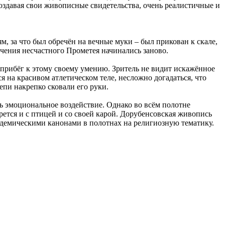
оздавая свои живописные свидетельства, очень реалистичные и
м, за что был обречён на вечные муки – был прикован к скале,
учения несчастного Прометея начинались заново.
 прибёг к этому своему умению. Зритель не видит искажённое
 на красивом атлетическом теле, несложно догадаться, что
епи накрепко сковали его руки.
ь эмоциональное воздействие. Однако во всём полотне
орется и с птицей и со своей карой. Дорубенсовская живопись
академическими канонами в полотнах на религиозную тематику.