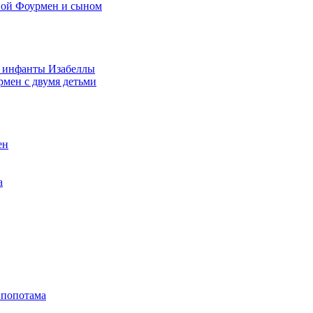
ной Фоурмен и сыном
и инфанты Изабеллы
мен с двумя детьми
ен
а
ппопотама