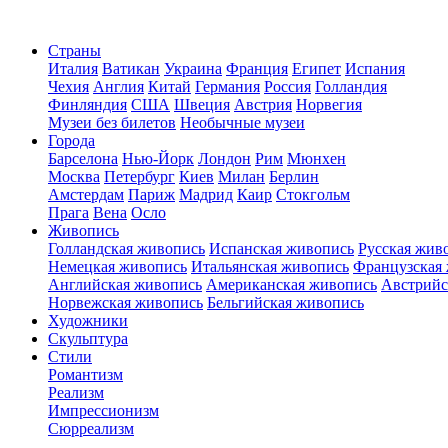
Страны
Италия
Ватикан
Украина
Франция
Египет
Испания
Чехия
Англия
Китай
Германия
Россия
Голландия
Финляндия
США
Швеция
Австрия
Норвегия
Музеи без билетов
Необычные музеи
Города
Барселона
Нью-Йорк
Лондон
Рим
Мюнхен
Москва
Петербург
Киев
Милан
Берлин
Амстердам
Париж
Мадрид
Каир
Стокгольм
Прага
Вена
Осло
Живопись
Голландская живопись
Испанская живопись
Русская жив
Немецкая живопись
Итальянская живопись
Французская
Английская живопись
Американская живопись
Австрийс
Норвежская живопись
Бельгийская живопись
Художники
Скульптура
Стили
Романтизм
Реализм
Импрессионизм
Сюрреализм