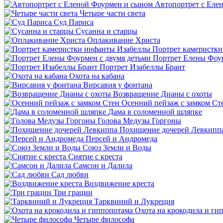
Автопортрет с Еле
Четыре части света
Суд Париса
Сусанна и старцы
Оплакивание Христа
Портрет камеристк
Портрет Елены Фоур
Портрет Изабеллы Брант
Охота на кабана
Вирсавия у фонтана
Возвращение Дианы с охоты
Осенний пейзаж с замком Ст
Дама в соломенной шляпке
Голова Медузы Горгоны
Похищение дочерей Левкипп
Персей и Андромеда
Союз Земли и Воды
Снятие с креста
Самсон и Далила
Сад любви
Воздвижение креста
Три грации
Тарквиний и Лукреция
Охота на крокодила и ги
Четыре философа