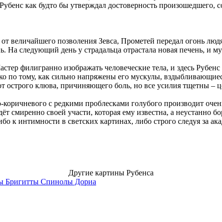
убенс как будто бы утверждал достоверность произошедшего, с
 от величайшего позволения Зевса, Прометей передал огонь людя
ь. На следующий день у страдальца отрастала новая печень, и м
стер филигранно изображать человеческие тела, и здесь Рубенс
ко по тому, как сильно напряжены его мускулы, вздыбливающиеся
т острого клюва, причиняющего боль, но все усилия тщетны – ц
-коричневого с редкими проблесками голубого производит очен
ждёт смиренно своей участи, которая ему известна, а неустанно б
либо к интимности в светских картинах, либо строго следуя за 
Другие картины Рубенса
зы Бригитты Спинолы Дориа