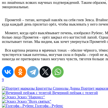
но лишённых всяких научных подтверждений. Таким образом, Р
эмоциональные.
Прометей – титан, который навлёк на себя гнев Зевса. Втайне
куда каждый день прилетал орёл, чтобы выклевать у него печен
Момент, когда орёл выклёвывает печень, изобразил Рубенс. Ма
болью лицо Прометея – орёл закрыл его когтистой лапой. Одна
испытывает титан. Мы видим, как хочет увернуться Прометей о
Вся картина решена в мрачных тонах – обилие чёрного, тёмно
чувствуется такая патетика, могучая сила и борьба – герой не 
никогда не притворяла таких могучих чувств, тяготея больше 
9
Портрет марки
Вечерний пейзаж с телегой
Эскиз "Нарцисс"
Эскиз "Всех святых"
Голгофа - Рубенс