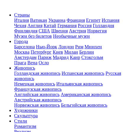
Страны
Италия
Ватикан
Украина
Франция
Египет
Испания
Чехия
Англия
Китай
Германия
Россия
Голландия
Финляндия
США
Швеция
Австрия
Норвегия
Музеи без билетов
Необычные музеи
Города
Барселона
Нью-Йорк
Лондон
Рим
Мюнхен
Москва
Петербург
Киев
Милан
Берлин
Амстердам
Париж
Мадрид
Каир
Стокгольм
Прага
Вена
Осло
Живопись
Голландская живопись
Испанская живопись
Русская
живопись
Немецкая живопись
Итальянская живопись
Французская живопись
Английская живопись
Американская живопись
Австрийская живопись
Норвежская живопись
Бельгийская живопись
Художники
Скульптура
Стили
Романтизм
Реализм