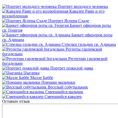
Портрет молодого человека
Кавалер Рамп и его
возлюбленная
Портрет Яспера Схаде
Банкет офицеров роты
св. Георгия
Банкет офицеров роты
св. Адриана
Стрелки гильдии св. Адриана
Регенты гарлемской
богадельни
Регентши гарлемской
богадельни
Портрет пожилой дамы
Цыганка
Малле Баббе
Поющие мальчики
Веселый собутыльник
Смеющийся мальчик
Смеющийся кавалер
Оставьте отзыв