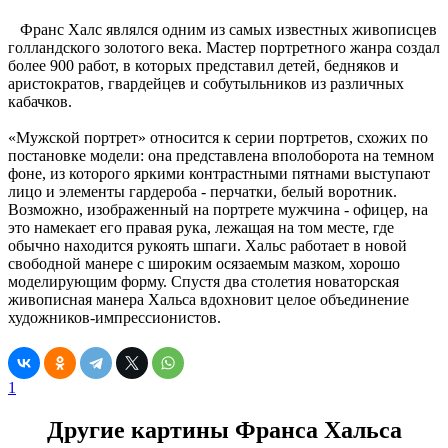
Франс Халс являлся одним из самых известных живописцев
голландского золотого века. Мастер портретного жанра создал
более 900 работ, в которых представил детей, бедняков и
аристократов, гвардейцев и собутыльников из различных
кабачков.
«Мужской портрет» относится к серии портретов, схожих по
постановке модели: она представлена вполоборота на темном
фоне, из которого яркими контрастными пятнами выступают
лицо и элементы гардероба - перчатки, белый воротник.
Возможно, изображенный на портрете мужчина - офицер, на
это намекает его правая рука, лежащая на том месте, где
обычно находится рукоять шпаги. Хальс работает в новой
свободной манере с широким осязаемым мазком, хорошо
моделирующим форму. Спустя два столетия новаторская
живописная манера Хальса вдохновит целое объединение
художников-импрессионистов.
1
Другие картины Франса Хальса