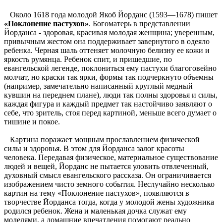
Около 1618 года молодой Якоб Йорданс (1593—1678) пишет
«Поклонение пастухов»
. Богоматерь в представлении
Йорданса - здоровая, красивая молодая женщина; уверенным,
привычным жестом она поддерживает завернутого в одеяло
ребенка. Черная шаль оттеняет молочную белизну ее кожи и
яркость румянца. Ребенок спит, и пришедшие, по
евангельской легенде, поклониться ему пастухи благоговейно
молчат, но краски так ярки, формы так подчеркнуто объемны
(например, замечательно написанный круглый медный
кувшин на переднем плане), люди так полны здоровья и силы,
каждая фигура и каждый предмет так настойчиво заявляют о
себе, что зритель, стоя перед картиной, меньше всего думает о
тишине и покое.
Картина поражает мощным прославлением физической
силы и здоровья. В этом для Йорданса залог красоты
человека. Передавая физическое, материальное существование
людей и вещей, Йорданс не пытается уловить отвлеченный,
духовный смысл евангельского рассказа. Он ограничивается
изображением чисто земного события. Неслучайно несколько
картин на тему «Поклонение пастухов», появляются в
творчестве Йорданса тогда, когда у молодой жены художника
родился ребенок. Жена и маленькая дочка служат ему
моделями, а домашние впечатления помогают реально