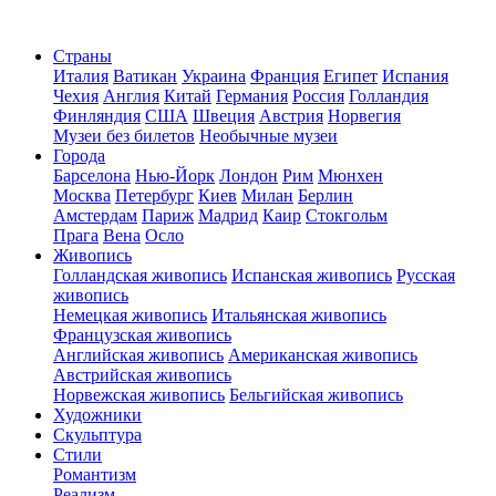
Страны
Италия
Ватикан
Украина
Франция
Египет
Испания
Чехия
Англия
Китай
Германия
Россия
Голландия
Финляндия
США
Швеция
Австрия
Норвегия
Музеи без билетов
Необычные музеи
Города
Барселона
Нью-Йорк
Лондон
Рим
Мюнхен
Москва
Петербург
Киев
Милан
Берлин
Амстердам
Париж
Мадрид
Каир
Стокгольм
Прага
Вена
Осло
Живопись
Голландская живопись
Испанская живопись
Русская
живопись
Немецкая живопись
Итальянская живопись
Французская живопись
Английская живопись
Американская живопись
Австрийская живопись
Норвежская живопись
Бельгийская живопись
Художники
Скульптура
Стили
Романтизм
Реализм