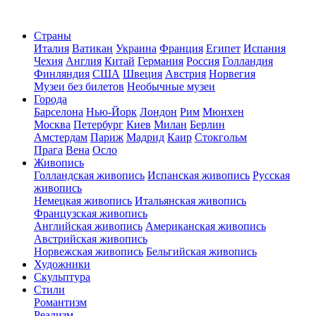
Страны
Италия
Ватикан
Украина
Франция
Египет
Испания
Чехия
Англия
Китай
Германия
Россия
Голландия
Финляндия
США
Швеция
Австрия
Норвегия
Музеи без билетов
Необычные музеи
Города
Барселона
Нью-Йорк
Лондон
Рим
Мюнхен
Москва
Петербург
Киев
Милан
Берлин
Амстердам
Париж
Мадрид
Каир
Стокгольм
Прага
Вена
Осло
Живопись
Голландская живопись
Испанская живопись
Русская
живопись
Немецкая живопись
Итальянская живопись
Французская живопись
Английская живопись
Американская живопись
Австрийская живопись
Норвежская живопись
Бельгийская живопись
Художники
Скульптура
Стили
Романтизм
Реализм