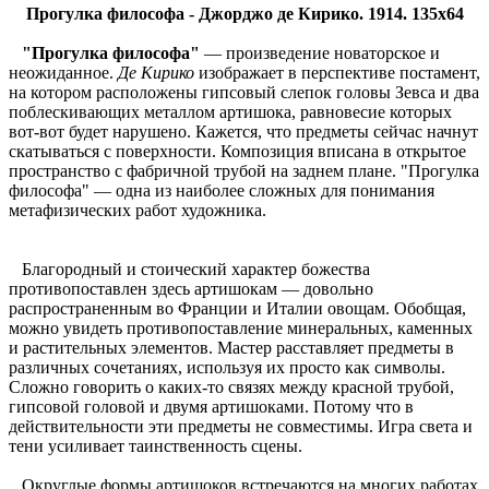
Прогулка философа - Джорджо де Кирико. 1914. 135х64
"Прогулка философа"
— произведение новаторское и
неожиданное.
Де Кирико
изображает в перспективе постамент,
на котором расположены гипсовый слепок головы Зевса и два
поблескивающих металлом артишока, равновесие которых
вот-вот будет нарушено. Кажется, что предметы сейчас начнут
скатываться с поверхности. Композиция вписана в открытое
пространство с фабричной трубой на заднем плане. "Прогулка
философа" — одна из наиболее сложных для понимания
метафизических работ художника.
Благородный и стоический характер божества
противопоставлен здесь артишокам — довольно
распространенным во Франции и Италии овощам. Обобщая,
можно увидеть противопоставление минеральных, каменных
и растительных элементов. Мастер расставляет предметы в
различных сочетаниях, используя их просто как символы.
Сложно говорить о каких-то связях между красной трубой,
гипсовой головой и двумя артишоками. Потому что в
действительности эти предметы не совместимы. Игра света и
тени усиливает таинственность сцены.
Округлые формы артишоков встречаются на многих работах