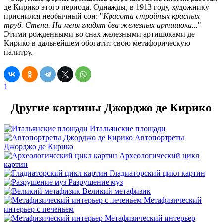
де Кирико этого периода. Однажды, в 1913 году, художнику
приснился необычный сон: "
Красота стройных красных
труб. Стена. На меня гладят два железных артишока...
"
Этими рожденными во снах железными артишоками де
Кирико в дальнейшем обогатит свою метафорическую
палитру.
1
Другие картины Джорджо де Кирико
Итальянские площади
Автопортреты
Джорджо де Кирико
Археологический цикл
картин
Гладиаторский цикл картин
Разрушение муз
Великий метафизик
Метафизический
интерьер с печеньем
Метафизический интерьер