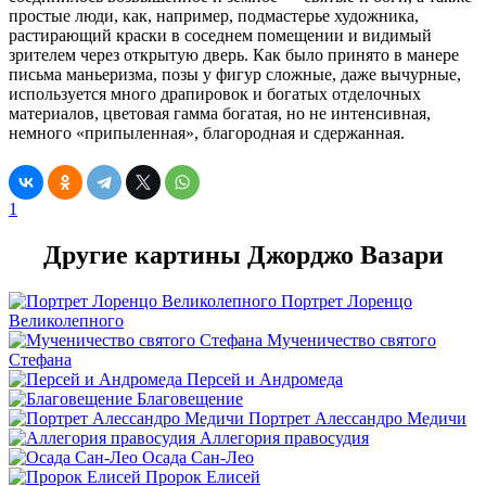
простые люди, как, например, подмастерье художника,
растирающий краски в соседнем помещении и видимый
зрителем через открытую дверь. Как было принято в манере
письма маньеризма, позы у фигур сложные, даже вычурные,
используется много драпировок и богатых отделочных
материалов, цветовая гамма богатая, но не интенсивная,
немного «припыленная», благородная и сдержанная.
1
Другие картины Джорджо Вазари
Портрет Лоренцо
Великолепного
Мученичество святого
Стефана
Персей и Андромеда
Благовещение
Портрет Алессандро Медичи
Аллегория правосудия
Осада Сан-Лео
Пророк Елисей