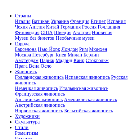
Страны
Италия
Ватикан
Украина
Франция
Египет
Испания
Чехия
Англия
Китай
Германия
Россия
Голландия
Финляндия
США
Швеция
Австрия
Норвегия
Музеи без билетов
Необычные музеи
Города
Барселона
Нью-Йорк
Лондон
Рим
Мюнхен
Москва
Петербург
Киев
Милан
Берлин
Амстердам
Париж
Мадрид
Каир
Стокгольм
Прага
Вена
Осло
Живопись
Голландская живопись
Испанская живопись
Русская
живопись
Немецкая живопись
Итальянская живопись
Французская живопись
Английская живопись
Американская живопись
Австрийская живопись
Норвежская живопись
Бельгийская живопись
Художники
Скульптура
Стили
Романтизм
Реализм