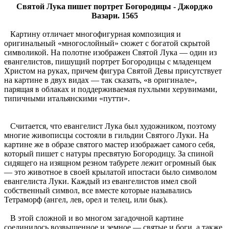
Святой Лука пишет портрет Богородицы - Джорджо
Вазари. 1565
Картину отличает многофигурная композиция и
оригинальный «многослойный» сюжет с богатой скрытой
символикой. На полотне изображен Святой Лука — один из
евангелистов, пишущий портрет Богородицы с младенцем
Христом на руках, причем фигура Святой Девы присутствует
на картине в двух видах — так сказать, «в оригинале»,
парящая в облаках и поддерживаемая пухлыми херувимами,
типичными итальянскими «путти».
Считается, что евангелист Лука был художником, поэтому
многие живописцы состояли в гильдии Святого Луки. На
картине же в образе святого мастер изображает самого себя,
который пишет с натуры пресвятую Богородицу. За спиной
сидящего на изящном резном табурете лежит огромный бык
— это животное в своей крылатой ипостаси было символом
евангелиста Луки. Каждый из евангелистов имел свой
собственный символ, все вместе которые назывались
Тетраморф (ангел, лев, орел и телец, или бык).
В этой сложной и во многом загадочной картине
соединилось возвышенное и земное — святые и боги, а также