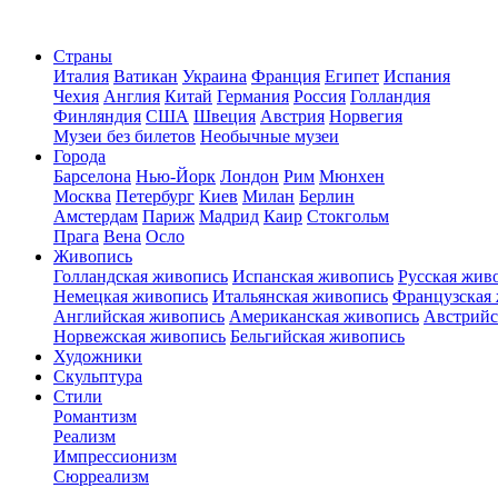
Страны
Италия
Ватикан
Украина
Франция
Египет
Испания
Чехия
Англия
Китай
Германия
Россия
Голландия
Финляндия
США
Швеция
Австрия
Норвегия
Музеи без билетов
Необычные музеи
Города
Барселона
Нью-Йорк
Лондон
Рим
Мюнхен
Москва
Петербург
Киев
Милан
Берлин
Амстердам
Париж
Мадрид
Каир
Стокгольм
Прага
Вена
Осло
Живопись
Голландская живопись
Испанская живопись
Русская жив
Немецкая живопись
Итальянская живопись
Французская
Английская живопись
Американская живопись
Австрийс
Норвежская живопись
Бельгийская живопись
Художники
Скульптура
Стили
Романтизм
Реализм
Импрессионизм
Сюрреализм