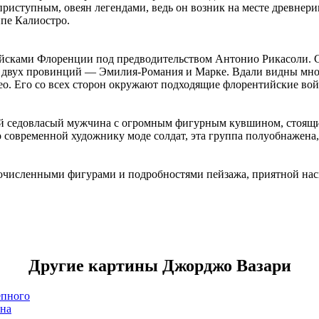
приступным, овеян легендами, ведь он возник на месте древнери
пе Калиостро.
ойсками Флоренции под предводительством Антонио Рикасоли. 
 двух провинций — Эмилия-Романия и Марке. Вдали видны много
о. Его со всех сторон окружают подходящие флорентийские во
 седовласый мужчина с огромным фигурным кувшином, стоящий
 современной художнику моде солдат, эта группа полуобнажена,
очисленными фигурами и подробностями пейзажа, приятной нас
Другие картины Джорджо Вазари
епного
ана