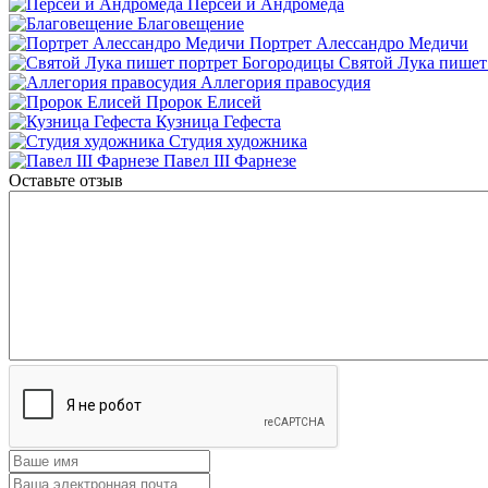
Персей и Андромеда
Благовещение
Портрет Алессандро Медичи
Святой Лука пишет
Аллегория правосудия
Пророк Елисей
Кузница Гефеста
Студия художника
Павел III Фарнезе
Оставьте отзыв