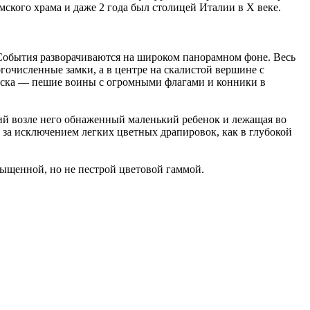
мского храма и даже 2 года был столицей Италии в X веке.
События разворачиваются на широком панорамном фоне. Весь
численные замки, а в центре на скалистой вершине с
йска — пешие воины с огромными флагами и конники в
 возле него обнаженный маленький ребенок и лежащая во
 за исключением легких цветных драпировок, как в глубокой
ыщенной, но не пестрой цветовой гаммой.