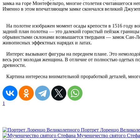
замка на горе Монтефельтро, многие столетия считавшегося не
Именно в этом впечатляющем замке скончался великий Джузеп
На полотне изображен момент осады крепости в 1516 году в
задний план полотна — это далекий гористый пейзаж границы
обрывистыми склонами возвышается твердыня — замок Сан-Ле
живописных эффектных нарядах и латах.
Интерес вызывают фигуры на переднем плане. Это немолодой
весь рост молодая женщина. В отличие от полностью одетых по
древности.
Картина интересна внимательной проработкой деталей, мног
1
Портрет Лоренцо Великол
Мученичество святого Стеф