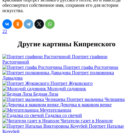
обессмертил собственное имя, сохранив его для истории
искусства.
22
Другие картины Кипренского
Портрет графини
Растопчиной
Портрет графа Ростопчина
Портрет полковника
Давыдова
Портрет Жуковского
Молодой садовник
Бедная Лиза
Портрет мальчика Челищева
Девочка в маковом венке
Мечтательница
Гадалка со свечой
Читатели газет в Неаполе
Портрет Натальи
Кочубей