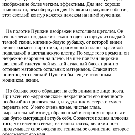
изображение более четким, эффектным. Для нас, хорошо
знающих то, чем обернутся для Пушкина грядущие события,
этот светлый контур кажется намеком на нимб мученика.
На полотне Пушкин изображен настоящим щеголем. Он
очень элегантно, даже изысканно одет в сюртук из гладкой
темной ткани, кипенно-белую рубашку, от которой виден
лишь фрагмент воротника, и роскошный плащ с красивой
подкладкой в шотландскую клетку. По моде того времени он
небрежно наброшен на плечо. На шее повязан широкий
шелковый галстук, чей мягкий атласный блеск приятно
оттеняет матовость остальных материалов. Становится
понятно, что великий Пушкин был еще и отменным
модником, денди.
Но больше всего обращает на себя внимание лицо поэта.
При всей его «африканской» некрасивости его внешность
необычайно притягательна, и художник мастерски сумел
передать это. У него очень ясные, чистые глаза,
выразительный взгляд, обращенный в сторону от зрителя и
как будто смотрящий вглубь себя. Создается полная иллюзия
того, что именно сейчас, на наших глазах, великий поэт
продумывает свое очередное гениальное сочинение, которое
обессмертит его имя.