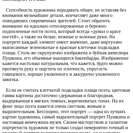
Способность художника передавать общее, не оставляя без
внимания мельчайшие детали, впечатляет даже много
повидавших современных зрителей. Стоит обратить
внимание на идеально отполированные и бережно
подпиленные ногти поэта, который всегда «думал о красе
ногтей», а также на белые, нежные и холеные руки. На
портрете каждый элемент имеет значение, даже виртуозно
выписанные зеленоватые и красные клеточки подкладки
плаща. Столь же скрупулезно изображена и буйная шевелюра
Пушкина, его объемные вьющиеся бакенбарды. Изображение
кажется настолько натуральным, что кажется, будто можно
протянуть руку и ощутить их плотность, упругость
глянцевого, хорошо ухоженного и аккуратно уложенного
завитка.
Если не считать клетчатой подкладки плаща поэта, цветовая
гамма картины достаточно сдержанная и благородная,
выдержанная в мягких темных, коричневатых тонах. На их
фоне лицо поэта кажется очень светлым, живым и
выразительным. Бесспорно, этот портрет — одна из лучших
картин художника, самый выразительный портрет Пушкина и
настоящая жемчужина музея. Своим мастерством и талантом
портретиста художник не только создал невероятно точный и
красивый портрет великого русского поэта, но и навсегда