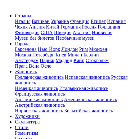
Страны
Италия
Ватикан
Украина
Франция
Египет
Испания
Чехия
Англия
Китай
Германия
Россия
Голландия
Финляндия
США
Швеция
Австрия
Норвегия
Музеи без билетов
Необычные музеи
Города
Барселона
Нью-Йорк
Лондон
Рим
Мюнхен
Москва
Петербург
Киев
Милан
Берлин
Амстердам
Париж
Мадрид
Каир
Стокгольм
Прага
Вена
Осло
Живопись
Голландская живопись
Испанская живопись
Русская
живопись
Немецкая живопись
Итальянская живопись
Французская живопись
Английская живопись
Американская живопись
Австрийская живопись
Норвежская живопись
Бельгийская живопись
Художники
Скульптура
Стили
Романтизм
Реализм