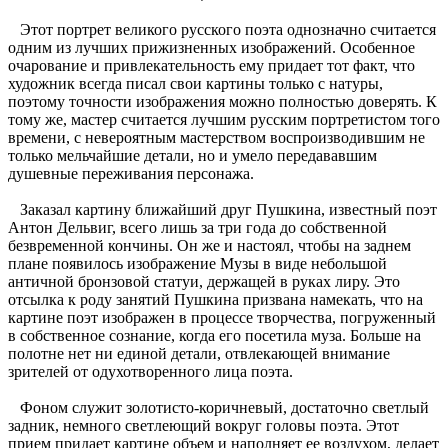
Этот портрет великого русского поэта однозначно считается
одним из лучших прижизненных изображений. Особенное
очарование и привлекательность ему придает тот факт, что
художник всегда писал свои картины только с натуры,
поэтому точности изображения можно полностью доверять. К
тому же, мастер считается лучшим русским портретистом того
времени, с невероятным мастерством воспроизводившим не
только мельчайшие детали, но и умело передававшим
душевные переживания персонажа.
Заказал картину ближайший друг Пушкина, известный поэт
Антон Дельвиг, всего лишь за три года до собственной
безвременной кончины. Он же и настоял, чтобы на заднем
плане появилось изображение Музы в виде небольшой
античной бронзовой статуи, держащей в руках лиру. Это
отсылка к роду занятий Пушкина призвана намекать, что на
картине поэт изображен в процессе творчества, погруженный
в собственное сознание, когда его посетила муза. Больше на
полотне нет ни единой детали, отвлекающей внимание
зрителей от одухотворенного лица поэта.
Фоном служит золотисто-коричневый, достаточно светлый
задник, немного светлеющий вокруг головы поэта. Этот
прием придает картине объем и наполняет ее воздухом, делает