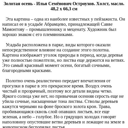
Золотая осень - Илья Семёнович Остроухов. Холст, масло.
48,2 x 66,3 см
Эта картина – одна из наиболее известных у пейзажиста. Он
написал ее в усадьбе Абрамцево, принадлежащей Савве
Мамонтову – промышленнику и меценату. Художник был
хорошо знаком с его племянниками.
Усадьба расположена в парке, виды которого оказали
непосредственное влияние на создание этого полотна.
Картина изображает уголок природы в период, когда деревья
уже полностью пожелтели, но листва еще держится на ветвях.
Это самый красивый момент осени, богатый сочными,
благородными красками.
Полотно очень реалистично передает впечатления от
прогулки в парке в это прекрасное время. Воздух очень
чистый и прозрачный, поэтому все детали видны четко.
Яркого солнца уже нет, но привычная осенняя серость еще не
убила сочные, насыщенные тона листвы. Стволы деревьев
кажутся черными на фоне броского золота крон. Трава,
пробивающаяся сквозь слой опавших листьев, все еще
зеленая, а небо – голубое. Но о грядущих холодах говорят
наполовину опустевшие ветви деревьев и лежащие на земле в
живописном беспорядке листья.