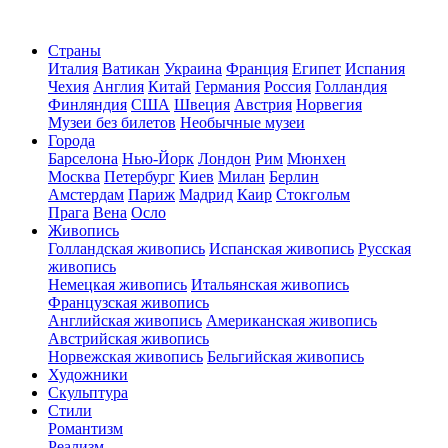
Страны
Италия
Ватикан
Украина
Франция
Египет
Испания
Чехия
Англия
Китай
Германия
Россия
Голландия
Финляндия
США
Швеция
Австрия
Норвегия
Музеи без билетов
Необычные музеи
Города
Барселона
Нью-Йорк
Лондон
Рим
Мюнхен
Москва
Петербург
Киев
Милан
Берлин
Амстердам
Париж
Мадрид
Каир
Стокгольм
Прага
Вена
Осло
Живопись
Голландская живопись
Испанская живопись
Русская
живопись
Немецкая живопись
Итальянская живопись
Французская живопись
Английская живопись
Американская живопись
Австрийская живопись
Норвежская живопись
Бельгийская живопись
Художники
Скульптура
Стили
Романтизм
Реализм